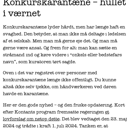
Konkurskarantæne – hullet
i værnet
Konkurskarantæne lyder hårdt, men har længe haft en
svaghed. Den betyder, at man ikke må deltage i ledelsen
af et selskab. Men man må gerne eje det. Og man må
gerne være ansat. Og frem for alt: man kan sætte en
stråmand ind og køre videre i “onkels eller bedstefars
navn”, som kuratoren tørt sagde.
Oven i det var registret over personer med
konkurskarantæne længe ikke offentligt. Du kunne
altså ikke selv tjekke, om håndværkeren ved døren
havde en karantæne.
Her er den gode nyhed – og den friske opdatering. Kort
efter Kontants program fremsatte regeringen
et
lovforslag om netop dette
. Det blev vedtaget den 23. maj
2024 og trådte i kraft 1. juli 2024. Tanken er, at