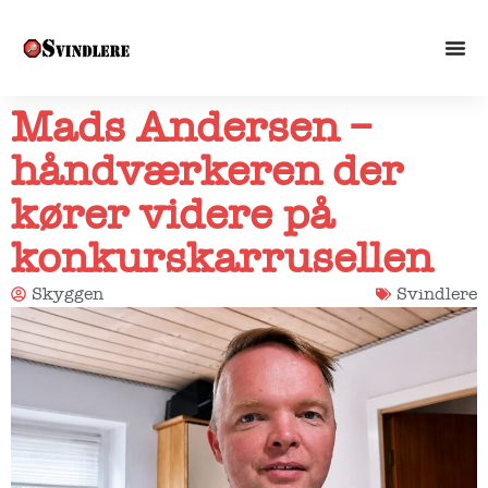
Mads Andersen –
håndværkeren der
kører videre på
konkurskarrusellen
Skyggen
Svindlere