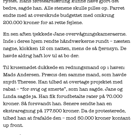
rystet. Hans førsteårslærling kunne have gjort det
bedre, sagde han. Alle stenene skulle pilles op. Parret
endte med at overskride budgettet med omkring
200.000 kroner for at rette fejlene.
En sen aften tjekkede Jane overvågningskameraerne.
Inde i deres hjem rendte håndværkerne rundt – næsten
nøgne, klokken 12 om natten, mens de så fjernsyn. De
havde aldrig haft lov til at bo der.
Til krisemødet dukkede en redningsmand op i haven:
Mads Andersen. Præcis den samme mand, som havde
snydt Therese. Han tilbød at overtage projektet med
rabat – “for svig og smerte”, som han sagde. Jane og
Linda sagde ja. Han fik forudbetalte rater på 70.000
kroner. Så forsvandt han. Senere sendte han en
ekstraregning på 177.500 kroner. Da de protesterede,
tilbød han at frafalde den – mod 50.000 kroner kontant
up front.