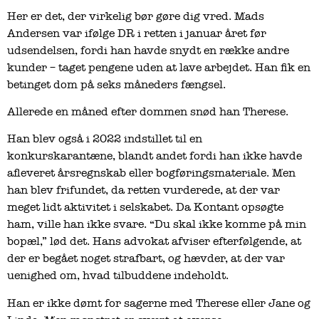
Her er det, der virkelig bør gøre dig vred. Mads
Andersen var ifølge DR i retten i januar året før
udsendelsen, fordi han havde snydt en række andre
kunder – taget pengene uden at lave arbejdet. Han fik en
betinget dom på seks måneders fængsel.
Allerede en måned efter dommen snød han Therese.
Han blev også i 2022 indstillet til en
konkurskarantæne, blandt andet fordi han ikke havde
afleveret årsregnskab eller bogføringsmateriale. Men
han blev frifundet, da retten vurderede, at der var
meget lidt aktivitet i selskabet. Da Kontant opsøgte
ham, ville han ikke svare. “Du skal ikke komme på min
bopæl,” lød det. Hans advokat afviser efterfølgende, at
der er begået noget strafbart, og hævder, at der var
uenighed om, hvad tilbuddene indeholdt.
Han er ikke dømt for sagerne med Therese eller Jane og