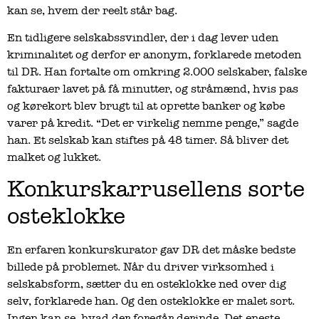
kan se, hvem der reelt står bag.
En tidligere selskabssvindler, der i dag lever uden
kriminalitet og derfor er anonym, forklarede metoden
til DR. Han fortalte om omkring 2.000 selskaber, falske
fakturaer lavet på få minutter, og stråmænd, hvis pas
og kørekort blev brugt til at oprette banker og købe
varer på kredit. “Det er virkelig nemme penge,” sagde
han. Et selskab kan stiftes på 48 timer. Så bliver det
malket og lukket.
Konkurskarrusellens sorte
osteklokke
En erfaren konkurskurator gav DR det måske bedste
billede på problemet. Når du driver virksomhed i
selskabsform, sætter du en osteklokke ned over dig
selv, forklarede han. Og den osteklokke er malet sort.
Ingen kan se, hvad der foregår derinde. Det eneste