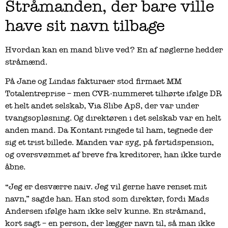
Stråmanden, der bare ville
have sit navn tilbage
Hvordan kan en mand blive ved? En af nøglerne hedder
stråmænd.
På Jane og Lindas fakturaer stod firmaet MM
Totalentreprise – men CVR-nummeret tilhørte ifølge DR
et helt andet selskab, Via Slibe ApS, der var under
tvangsopløsning. Og direktøren i det selskab var en helt
anden mand. Da Kontant ringede til ham, tegnede der
sig et trist billede. Manden var syg, på førtidspension,
og oversvømmet af breve fra kreditorer, han ikke turde
åbne.
“Jeg er desværre naiv. Jeg vil gerne have renset mit
navn,” sagde han. Han stod som direktør, fordi Mads
Andersen ifølge ham ikke selv kunne. En stråmand,
kort sagt – en person, der lægger navn til, så man ikke