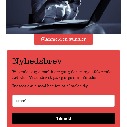
Anmeld en svindler
Nyhedsbrev
Vi sender dig e-mail hver gang der er nye afslørende
artikler. Vi sender et par gange om måneden.
Indtast din e-mail her for at tilmelde dig:
Tilmeld