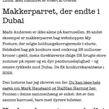
Linda. Men mønstret er svært at overse.
Makkerparret, der endte i
Dubai
Mads Andersen er ikke alene på karrusellen. Et andet
eksempel er makkerparret bag webshoppen My
Posture, der solgte holdningskorrigerende t-shirts.
Selskabet bag gik konkurs med omkring 25 millioner
kroner i gæld, mens direktørerne ifølge DR brugte store
summer på rejser og en dyr penthouselejlighed – og
senere rykkede mod Dubai. De fik konkurskarantæne i
2022.
Den historie har jeg skrevet om før.
Du kan læse hele
sagen om Mark Haugaard og Halfdan Harring her.
Pointen i denne sammenhæng er enkel: det er den
samme karrusel, bare med dyrere billetter.