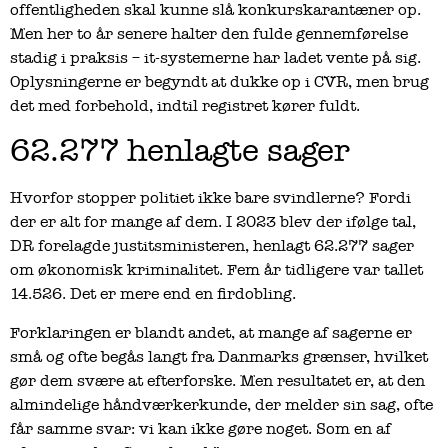
offentligheden skal kunne slå konkurskarantæner op.
Men her to år senere halter den fulde gennemførelse
stadig i praksis – it-systemerne har ladet vente på sig.
Oplysningerne er begyndt at dukke op i CVR, men brug
det med forbehold, indtil registret kører fuldt.
62.277 henlagte sager
Hvorfor stopper politiet ikke bare svindlerne? Fordi
der er alt for mange af dem. I 2023 blev der ifølge tal,
DR forelagde justitsministeren, henlagt 62.277 sager
om økonomisk kriminalitet. Fem år tidligere var tallet
14.526. Det er mere end en firdobling.
Forklaringen er blandt andet, at mange af sagerne er
små og ofte begås langt fra Danmarks grænser, hvilket
gør dem svære at efterforske. Men resultatet er, at den
almindelige håndværkerkunde, der melder sin sag, ofte
får samme svar: vi kan ikke gøre noget. Som en af