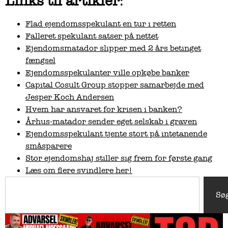
Links til artikler
:
Flad ejendomsspekulant en tur i retten
Falleret spekulant satser på nettet
Ejendomsmatador slipper med 2 års betinget
fængsel
Ejendomsspekulanter ville opkøbe banker
Capital Cosult Group stopper samarbejde med
Jesper Koch Andersen
Hvem har ansvaret for krisen i banken?
Århus-matador sender eget selskab i graven
Ejendomsspekulant tjente stort på intetanende
småsparere
Stor ejendomshaj stiller sig frem for første gang
Læs om flere svindlere her!
Sø