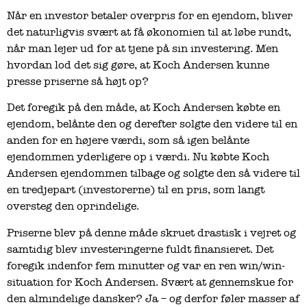
Når en investor betaler overpris for en ejendom, bliver
det naturligvis svært at få økonomien til at løbe rundt,
når man lejer ud for at tjene på sin investering. Men
hvordan lod det sig gøre, at Koch Andersen kunne
presse priserne så højt op?
Det foregik på den måde, at Koch Andersen købte en
ejendom, belånte den og derefter solgte den videre til en
anden for en højere værdi, som så igen belånte
ejendommen yderligere op i værdi. Nu købte Koch
Andersen ejendommen tilbage og solgte den så videre til
en tredjepart (investorerne) til en pris, som langt
oversteg den oprindelige.
Priserne blev på denne måde skruet drastisk i vejret og
samtidig blev investeringerne fuldt finansieret. Det
foregik indenfor fem minutter og var en ren win/win-
situation for Koch Andersen. Svært at gennemskue for
den almindelige dansker? Ja – og derfor føler masser af