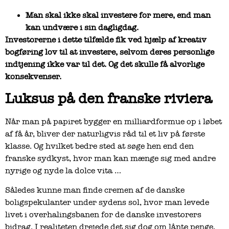
Man skal ikke skal investere for mere, end man
kan undvære i sin dagligdag.
Investorerne i dette tilfælde fik ved hjælp af kreativ
bogføring lov til at investere, selvom deres personlige
indtjening ikke var til det. Og det skulle få alvorlige
konsekvenser.
Luksus på den franske riviera
Når man på papiret bygger en milliardformue op i løbet
af få år, bliver der naturligvis råd til et liv på første
klasse. Og hvilket bedre sted at søge hen end den
franske sydkyst, hvor man kan mænge sig med andre
nyrige og nyde la dolce vita …
Således kunne man finde cremen af de danske
boligspekulanter under sydens sol, hvor man levede
livet i overhalingsbanen for de danske investorers
bidrag. I realiteten drejede det sig dog om lånte penge,