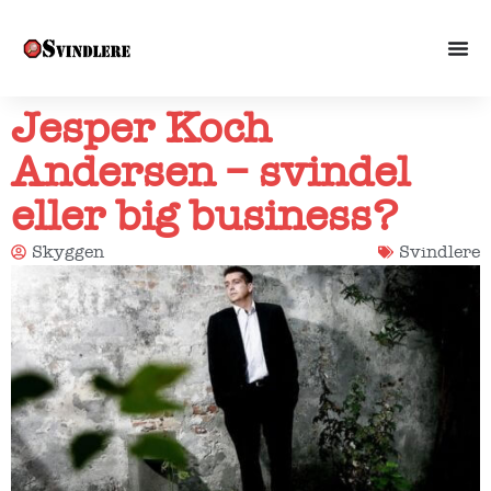
Jesper Koch
Andersen – svindel
eller big business?
Skyggen
Svindlere