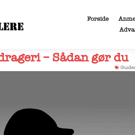
Forside
Anmel
Adva
drageri – Sådan gør du
Guide