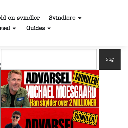
d en svindler
Svindlere
rsel
Guides
Søg
s