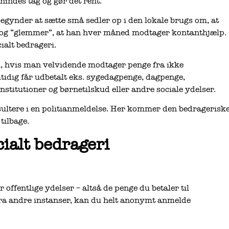
enindes tag og gør det rent.
egynder at sætte små sedler op i den lokale brugs om, at
vs og ”glemmer”, at han hver måned modtager kontanthjælp.
ialt bedrageri.
ri, hvis man velvidende modtager penge fra ikke
tidig får udbetalt eks. sygedagpenge, dagpenge,
institutioner og børnetilskud eller andre sociale ydelser.
esultere i en politianmeldelse. Her kommer den bedragerisk
tilbage.
ialt bedrageri
ffentlige ydelser – altså de penge du betaler til
ra andre instanser, kan du helt anonymt anmelde