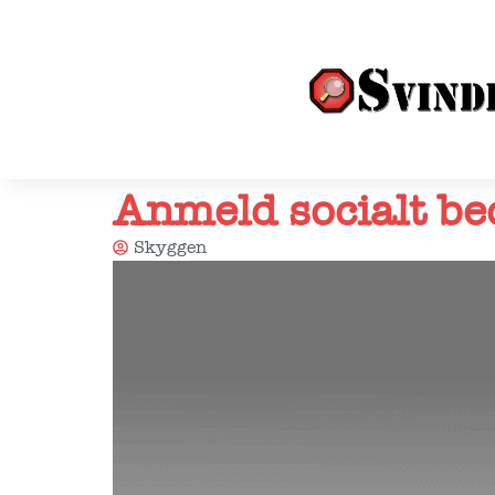
Anmeld socialt be
Skyggen