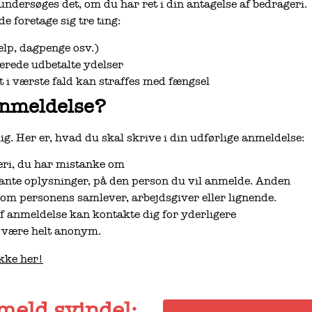
dersøges det, om du har ret i din antagelse af bedrageri.
 foretage sig tre ting:
ælp, dagpenge osv.)
llerede udbetalte ydelser
et i værste fald kan straffes med fængsel
anmeldelse?
ig. Her er, hvad du skal skrive i din udførlige anmeldelse:
eri, du har mistanke om
vante oplysninger, på den person du vil anmelde. Anden
om personens samlever, arbejdsgiver eller lignende.
f anmeldelse kan kontakte dig for yderligere
 være helt anonym.
kke her!
eld svindel: