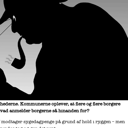
yhederne. Kommunerne oplever, at flere og flere borgere
hvad anmelder borgerne så hinanden for?
f modtager sygedagpenge på grund af hold i ryggen – men