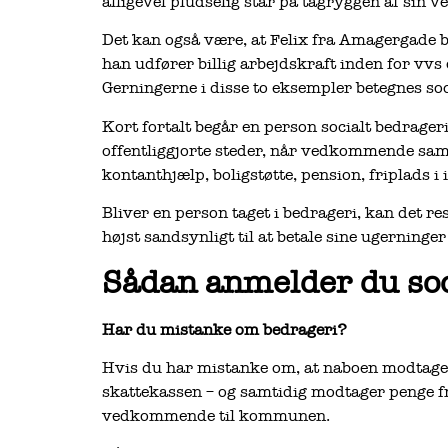
alligevel pludselig står på tagryggen af sin v
Det kan også være, at Felix fra Amagergade b
han udfører billig arbejdskraft inden for v
Gerningerne i disse to eksempler betegnes soc
Kort fortalt begår en person socialt bedrage
offentliggjorte steder, når vedkommende sam
kontanthjælp, boligstøtte, pension, friplads i 
Bliver en person taget i bedrageri, kan det r
højst sandsynligt til at betale sine ugerninger 
Sådan anmelder du soc
Har du mistanke om bedrageri?
Hvis du har mistanke om, at naboen modtager o
skattekassen – og samtidig modtager penge f
vedkommende til kommunen.