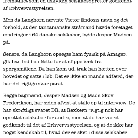
fremstillet som en uskyldig selskabsopretter godkendt
af Erhvervsstyrelsen.
Men da Langhorn nævnte Victor Endosis navn og det
forhold, at den tanzanianske stråmand havde foretaget
ændringer i 64 danske selskaber, lagde Jesper Madsen
på.
Senere, da Langhorn opsøgte ham fysisk på Amager,
gik han ind i en Netto for at slippe væk fra
spørgsmålene. Da han kom ud, trak han hætten over
hovedet og satte i løb. Det er ikke en mands adfærd, der
har det rigtige svar parat.
Begge bagmænd, Jesper Madsen og Mads Skov
Frederiksen, har siden afvist at stille op til interview. De
har skriftligt svaret DR, at Rexkern “rigtig nok har
oprettet selskaber for andre, men at de har været
godkendt til det af Erhvervsstyrelsen, og at de ikke har
noget kendskab til, hvad der er sket i disse selskaber