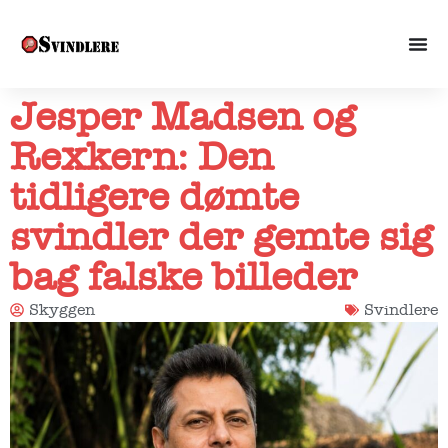
Jesper Madsen og
Rexkern: Den
tidligere dømte
svindler der gemte sig
bag falske billeder
Skyggen
Svindlere