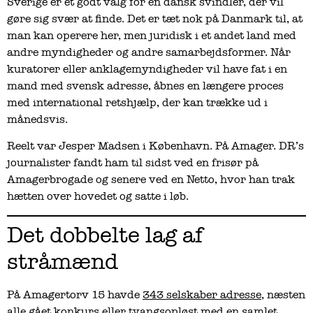
Sverige er et godt valg for en dansk svindler, der vil
gøre sig svær at finde. Det er tæt nok på Danmark til, at
man kan operere her, men juridisk i et andet land med
andre myndigheder og andre samarbejdsformer. Når
kuratorer eller anklagemyndigheder vil have fat i en
mand med svensk adresse, åbnes en længere proces
med international retshjælp, der kan trække ud i
månedsvis.
Reelt var Jesper Madsen i København. På Amager. DR’s
journalister fandt ham til sidst ved en frisør på
Amagerbrogade og senere ved en Netto, hvor han trak
hætten over hovedet og satte i løb.
Det dobbelte lag af
stråmænd
På Amagertorv 15 havde
343 selskaber adresse
, næsten
alle gået konkurs eller tvangsopløst med en samlet