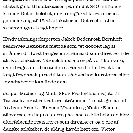
ubetalt gæld til statskassen på mindst 340 millioner
kroner. Det er beløbet, der fremgår af kuratorernes
gennemgang af 45 af selskaberne. Det reelle tal er
sandsynligvis langt højere.
Hvidvaskningseksperten Jakob Dedenroth Bernhoft
beskriver Rexkerns metode som “et dobbelt lag af
stråmænd”: først bruges en stråmand som direktør i de
aktive selskaber. Når selskaberne er på vej i konkurs,
overdrages de til en anden stråmand, ofte fra et land
langt fra dansk jurisdiktion, så hverken kuratorer eller
myndigheder kan finde dem.
Jesper Madsen og Mads Skov Frederiksen rejste til
Tanzania for at rekruttere stråmænd. To fattige mænd
fra byen Arusha, Eugene Masinde og Victor Endosi,
afleverede en kopi af deres pas mod et lille beløb og blev
efterfølgende registreret som direktører og ejere af
danske selskaber, de aldrig havde hørt om. Victor