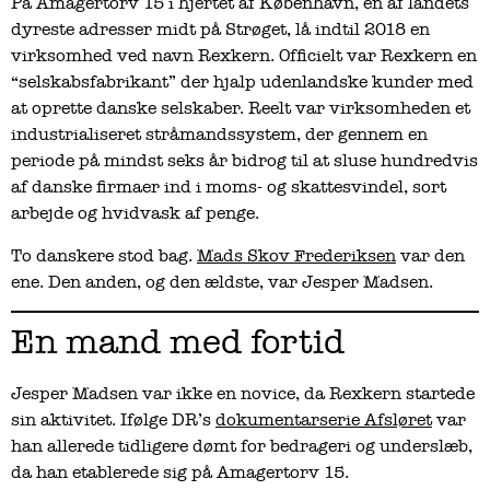
På Amagertorv 15 i hjertet af København, en af landets
dyreste adresser midt på Strøget, lå indtil 2018 en
virksomhed ved navn Rexkern. Officielt var Rexkern en
“selskabsfabrikant” der hjalp udenlandske kunder med
at oprette danske selskaber. Reelt var virksomheden et
industrialiseret stråmandssystem, der gennem en
periode på mindst seks år bidrog til at sluse hundredvis
af danske firmaer ind i moms- og skattesvindel, sort
arbejde og hvidvask af penge.
To danskere stod bag.
Mads Skov Frederiksen
var den
ene. Den anden, og den ældste, var Jesper Madsen.
En mand med fortid
Jesper Madsen var ikke en novice, da Rexkern startede
sin aktivitet. Ifølge DR’s
dokumentarserie Afsløret
var
han allerede tidligere dømt for bedrageri og underslæb,
da han etablerede sig på Amagertorv 15.