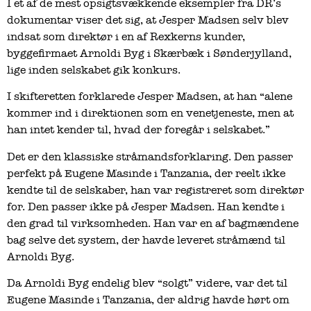
I et af de mest opsigtsvækkende eksempler fra DR’s
dokumentar viser det sig, at Jesper Madsen selv blev
indsat som direktør i en af Rexkerns kunder,
byggefirmaet Arnoldi Byg i Skærbæk i Sønderjylland,
lige inden selskabet gik konkurs.
I skifteretten forklarede Jesper Madsen, at han “alene
kommer ind i direktionen som en venetjeneste, men at
han intet kender til, hvad der foregår i selskabet.”
Det er den klassiske stråmandsforklaring. Den passer
perfekt på Eugene Masinde i Tanzania, der reelt ikke
kendte til de selskaber, han var registreret som direktør
for. Den passer ikke på Jesper Madsen. Han kendte i
den grad til virksomheden. Han var en af bagmændene
bag selve det system, der havde leveret stråmænd til
Arnoldi Byg.
Da Arnoldi Byg endelig blev “solgt” videre, var det til
Eugene Masinde i Tanzania, der aldrig havde hørt om