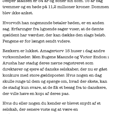
Jesper Madsen er 54 år og soner sin dom. To år bag
tremmer og en bøde på 11,2 millioner kroner. Dommen
blev ikke anket.
Hvorvidt han nogensinde betaler bøden, er en anden
sag. Erfaringer fra lignende sager viser, at de dømte
sjældent har værdier, der kan dække den slags beløb.
Pengene er for længst sendt videre.
Rexkern er lukket. Amagertorv 15 huser i dag andre
virksomheder. Men Eugene Masinde og Victor Endosi i
Arusha har stadig deres navne registreret som
direktører og ejere af danske selskaber, der nu er gået
konkurs med store gældsposter. Hvis nogen en dag
skulle ringe til dem og spørge om, hvad der skete, kan
de stadig kun svare, at de fik et besøg fra to danskere,
der ville have en kopi af deres pas.
Hvis du eller nogen du kender er blevet snydt af et
selskab, der senere viste sig at være en