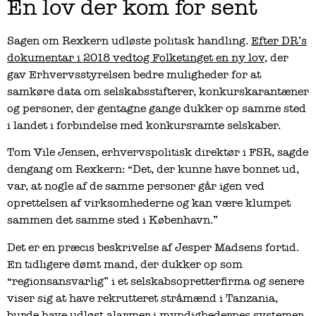
En lov der kom for sent
Sagen om Rexkern udløste politisk handling.
Efter DR’s
dokumentar i 2018 vedtog Folketinget en ny lov
, der
gav Erhvervsstyrelsen bedre muligheder for at
samkøre data om selskabsstifterer, konkurskarantæner
og personer, der gentagne gange dukker op samme sted
i landet i forbindelse med konkursramte selskaber.
Tom Vile Jensen, erhvervspolitisk direktør i FSR, sagde
dengang om Rexkern: “Det, der kunne have bonnet ud,
var, at nogle af de samme personer går igen ved
oprettelsen af virksomhederne og kan være klumpet
sammen det samme sted i København.”
Det er en præcis beskrivelse af Jesper Madsens fortid.
En tidligere dømt mand, der dukker op som
“regionsansvarlig” i et selskabsopretterfirma og senere
viser sig at have rekrutteret stråmænd i Tanzania,
burde have udløst alarmer i myndighedernes systemer.