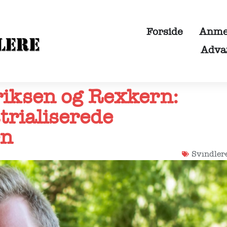
Forside
Anmel
Adva
iksen og Rexkern:
rialiserede
en
Svindler