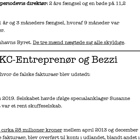
periodevis direktør:
2 års fængsel og en bøde på 11,2
 år og 3 måneders fængsel, hvoraf 9 måneder var
r.
enhavns Byret.
De tre mænd nægtede sig alle skyldige
.
KC-Entreprenør og Bezzi
vor de falske fakturaer blev udstedt:
 i 2019. Selskabet havde ifølge specialanklager Susanne
t var et rent skuffeselskab.
r cirka 28 millioner kroner
mellem april 2013 og december
e fakturaer, blev overført til konti i udlandet, blandt andet i