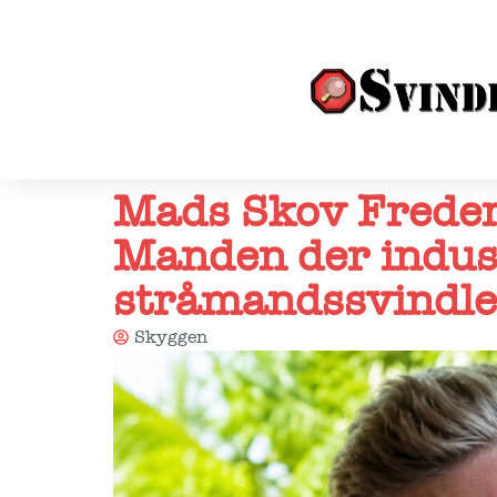
Mads Skov Freder
Manden der indust
stråmandssvindl
Skyggen