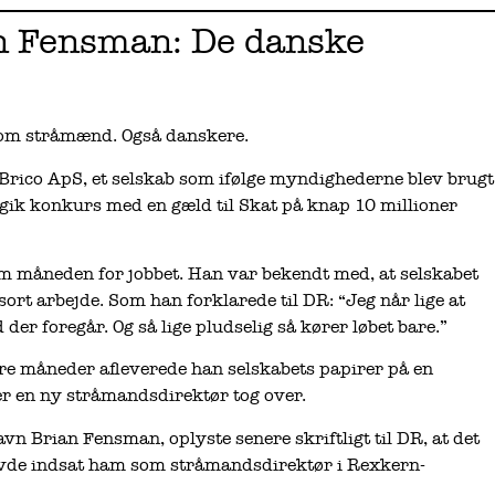
an Fensman: De danske
 som stråmænd. Også danskere.
 Brico ApS, et selskab som ifølge myndighederne blev brugt
 gik konkurs med en gæld til Skat på knap 10 millioner
om måneden for jobbet. Han var bekendt med, at selskabet
l sort arbejde. Som han forklarede til DR: “Jeg når lige at
 der foregår. Og så lige pludselig så kører løbet bare.”
 tre måneder afleverede han selskabets papirer på en
r en ny stråmandsdirektør tog over.
 Brian Fensman, oplyste senere skriftligt til DR, at det
vde indsat ham som stråmandsdirektør i Rexkern-