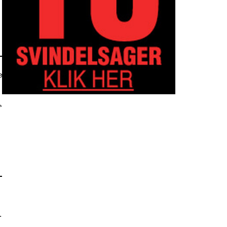
e
r
.