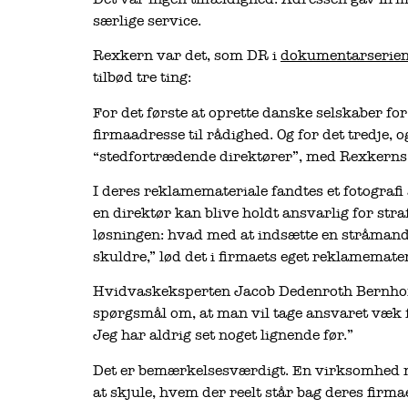
særlige service.
Rexkern var det, som DR i
dokumentarserien
tilbød tre ting:
For det første at oprette danske selskaber for
firmaadresse til rådighed. Og for det tredje, og
“stedfortrædende direktører”, med Rexkerns 
I deres reklamemateriale fandtes et fotograf
en direktør kan blive holdt ansvarlig for st
løsningen: hvad med at indsætte en stråman
skuldre,” lød det i firmaets eget reklamemater
Hvidvaskeksperten Jacob Dedenroth Bernhoft 
spørgsmål om, at man vil tage ansvaret væk f
Jeg har aldrig set noget lignende før.”
Det er bemærkelsesværdigt. En virksomhed m
at skjule, hvem der reelt står bag deres firma