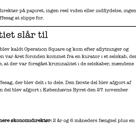
rektør på papiret, ingen reel viden eller indflydelse, inge
ffesag at slippe for.
et slår til
en blev kaldt Operation Square og kom efter aflytninger og
 var året forinden kommet fra en kurator i et selskab, de
, at der var foregået kriminalitet i de selskaber, mændene
sag, der blev delt i to dele. Den første del blev afgjort af
n del blev afgjort i Københavns Byret den 27. november
enere økonomidirektør:
2 år og 6 måneders fængsel plus en