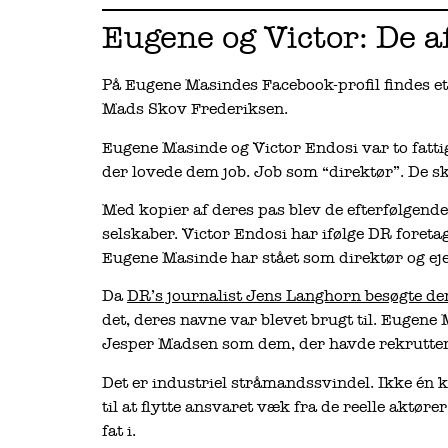
Eugene og Victor: De 
På Eugene Masindes Facebook-profil findes e
Mads Skov Frederiksen.
Eugene Masinde og Victor Endosi var to fatti
der lovede dem job. Job som “direktør”. De sku
Med kopier af deres pas blev de efterfølgend
selskaber. Victor Endosi har ifølge DR foretag
Eugene Masinde har stået som direktør og ejer
Da
DR’s journalist Jens Langhorn besøgte de
det, deres navne var blevet brugt til. Eugen
Jesper Madsen som dem, der havde rekrutte
Det er industriel stråmandssvindel. Ikke én ko
til at flytte ansvaret væk fra de reelle aktø
fat i.