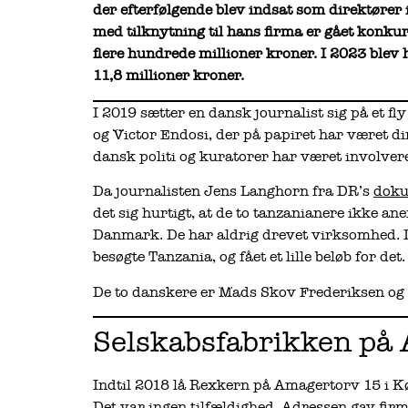
der efterfølgende blev indsat som direktører
med tilknytning til hans firma er gået konkurs
flere hundrede millioner kroner. I 2023 blev h
11,8 millioner kroner.
I 2019 sætter en dansk journalist sig på et 
og Victor Endosi, der på papiret har været di
dansk politi og kuratorer har været involver
Da journalisten Jens Langhorn fra DR’s
doku
det sig hurtigt, at de to tanzanianere ikke an
Danmark. De har aldrig drevet virksomhed. De 
besøgte Tanzania, og fået et lille beløb for det.
De to danskere er Mads Skov Frederiksen og
Selskabsfabrikken på
Indtil 2018 lå Rexkern på Amagertorv 15 i K
Det var ingen tilfældighed. Adressen gav firma