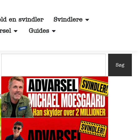
d en svindler
Svindlere
rsel
Guides
Søg
e