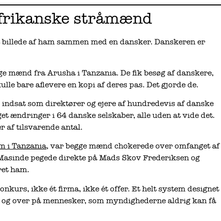
afrikanske stråmænd
t billede af ham sammen med en dansker. Danskeren er
ge mænd fra Arusha i Tanzania. De fik besøg af danskere,
lle bare aflevere en kopi af deres pas. Det gjorde de.
e indsat som direktører og ejere af hundredevis af danske
et ændringer i 64 danske selskaber, alle uden at vide det.
 af tilsvarende antal.
m i Tanzania
, var begge mænd chokerede over omfanget af
e Masinde pegede direkte på Mads Skov Frederiksen og
ret ham.
nkurs, ikke ét firma, ikke ét offer. Et helt system designet
rer og over på mennesker, som myndighederne aldrig kan få