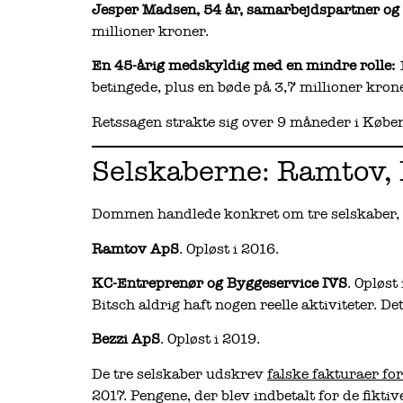
Jesper Madsen, 54 år, samarbejdspartner og 
millioner kroner.
En 45-årig medskyldig med en mindre rolle:
1
betingede, plus en bøde på 3,7 millioner krone
Retssagen strakte sig over 9 måneder i Køb
Selskaberne: Ramtov, 
Dommen handlede konkret om tre selskaber, h
Ramtov ApS
. Opløst i 2016.
KC-Entreprenør og Byggeservice IVS
. Opløst
Bitsch aldrig haft nogen reelle aktiviteter. De
Bezzi ApS
. Opløst i 2019.
De tre selskaber udskrev
falske fakturaer fo
2017. Pengene, der blev indbetalt for de fiktiv