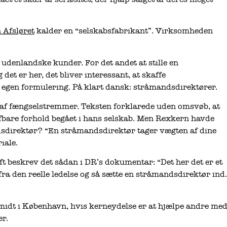
 Afsløret
kalder en “selskabsfabrikant”. Virksomheden
 udenlandske kunder. For det andet at stille en
 det er her, det bliver interessant, at skaffe
egen formulering. På klart dansk: stråmandsdirektører.
i af fængselstremmer. Teksten forklarede uden omsvøb, at
rafbare forhold begået i hans selskab. Men Rexkern havde
dsdirektør? “En stråmandsdirektør tager vægten af dine
iale.
beskrev det sådan i DR’s dokumentar: “Det her det er et
ra den reelle ledelse og så sætte en stråmandsdirektør ind.
idt i København, hvis kerneydelse er at hjælpe andre me
er.