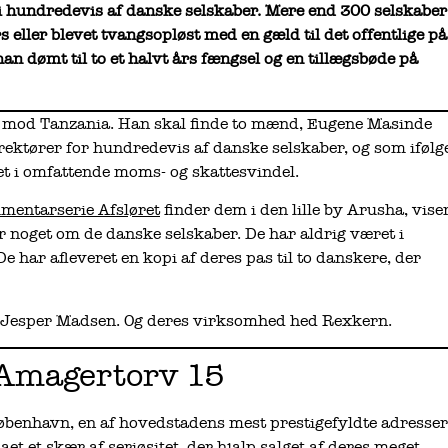
 i hundredevis af danske selskaber. Mere end 300 selskaber
 eller blevet tvangsopløst med en gæld til det offentlige på
an dømt til to et halvt års fængsel og en tillægsbøde på
fly mod Tanzania. Han skal finde to mænd, Eugene Masinde
rektører for hundredevis af danske selskaber, og som ifølg
et i omfattende moms- og skattesvindel.
mentarserie Afsløret
finder dem i den lille by Arusha, vise
er noget om de danske selskaber. De har aldrig været i
har afleveret en kopi af deres pas til to danskere, der
 Jesper Madsen. Og deres virksomhed hed Rexkern.
 Amagertorv 15
øbenhavn, en af hovedstadens mest prestigefyldte adresser
et et skær af seriøsitet, der hjalp salget af deres meget