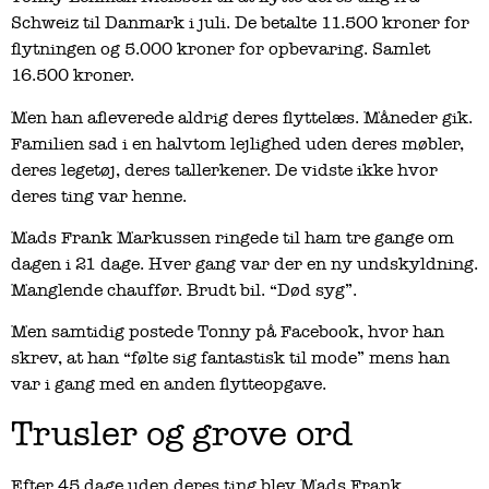
Schweiz til Danmark i juli. De betalte 11.500 kroner for
flytningen og 5.000 kroner for opbevaring. Samlet
16.500 kroner.
Men han afleverede aldrig deres flyttelæs. Måneder gik.
Familien sad i en halvtom lejlighed uden deres møbler,
deres legetøj, deres tallerkener. De vidste ikke hvor
deres ting var henne.
Mads Frank Markussen ringede til ham tre gange om
dagen i 21 dage. Hver gang var der en ny undskyldning.
Manglende chauffør. Brudt bil. “Død syg”.
Men samtidig postede Tonny på Facebook, hvor han
skrev, at han “følte sig fantastisk til mode” mens han
var i gang med en anden flytteopgave.
Trusler og grove ord
Efter 45 dage uden deres ting blev Mads Frank