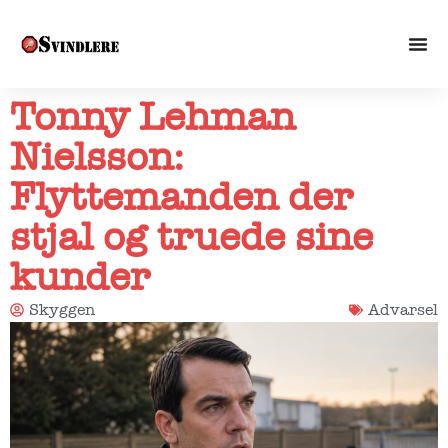
Tonny Lehman
Nielsson:
Flyttemanden der
stjal og truede sine
kunder
Skyggen
Advarsel