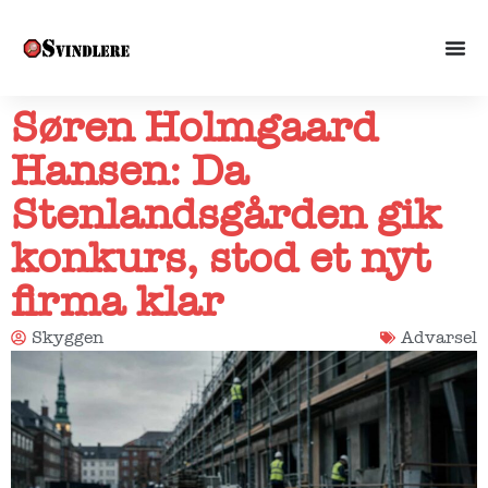
Søren Holmgaard
Hansen: Da
Stenlandsgården gik
konkurs, stod et nyt
firma klar
Skyggen
Advarsel