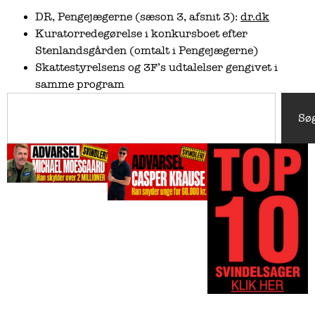
DR, Pengejægerne (sæson 3, afsnit 3):
dr.dk
Kuratorredegørelse i konkursboet efter
Stenlandsgården (omtalt i Pengejægerne)
Skattestyrelsens og 3F’s udtalelser gengivet i
samme program
Sø