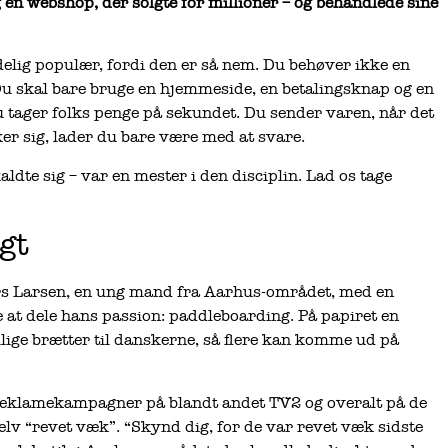
n webshop, der solgte for millioner – og behandlede sine
delig populær, fordi den er så nem. Du behøver ikke en
 Du skal bare bruge en hjemmeside, en betalingsknap og en
u tager folks penge på sekundet. Du sender varen, når det
ker sig, lader du bare være med at svare.
ldte sig – var en mester i den disciplin. Lad os tage
gt
rs Larsen, en ung mand fra Aarhus-området, med en
le at dele hans passion: paddleboarding. På papiret en
ige brætter til danskerne, så flere kan komme ud på
reklamekampagner på blandt andet TV2 og overalt på de
selv “revet væk”. “Skynd dig, for de var revet væk sidste