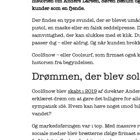
historien om Anders Larsen, Søren Bælum og e
kunder som en fjende.
Der findes en type svindel, der er blevet umå
pistol, en maske eller en falsk seddelpresse.
samvittighed, der kan slukkes med et klik. D
passer dig – eller aldrig. Og når kunden brok
CoolSnow – eller Coolsurf, som firmaet også ka
historien fra begyndelsen.
Drømmen, der blev sol
CoolSnow blev
skabt i 2019
af direktør Ande
erklæret drøm om at gøre det billigere for al
sympatisk idé. Hvem kan have noget imod bill
vandet?
Og markedsføringen var i top. Med massive 
sociale medier blev brætterne ifølge firmaet 