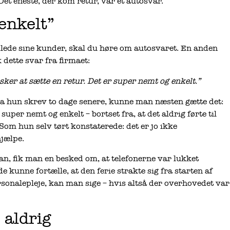
Det eneste, der kom retur, var et autosvar.
enkelt”
lede sine kunder, skal du høre om autosvaret. En anden
 dette svar fra firmaet:
nsker at sætte en retur. Det er super nemt og enkelt.”
Da hun skrev to dage senere, kunne man næsten gætte det:
uper nemt og enkelt – bortset fra, at det aldrig førte til
Som hun selv tørt konstaterede: det er jo ikke
hjælpe.
an, fik man en besked om, at telefonerne var lukket
 kunne fortælle, at den ferie strakte sig fra starten af
rsonalepleje, kan man sige – hvis altså der overhovedet var
 aldrig