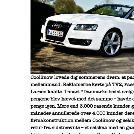
CoolSnow lovede dig sommerens drøm: et paddl
mellemmand. Reklamerne kørte på TV2, Faceb
Larsen kaldte firmaet “Danmarks bedst sælgen
pengene blev hævet med det samme – havde du
penge igen. Mere end 3.000 rasende kunder
måneder annullerede over 4.000 kunder deres 
firmakonstruktion mellem CoolSnow og sels
retur fra sidstnævnte – et selskab med en ga