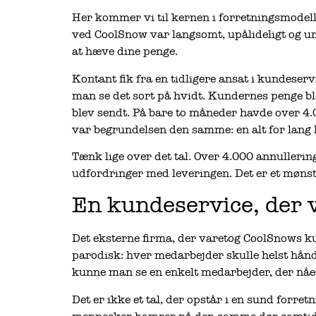
Her kommer vi til kernen i forretningsmodell
ved CoolSnow var langsomt, upålideligt og umuli
at hæve dine penge.
Kontant fik fra en tidligere ansat i kundese
man se det sort på hvidt. Kundernes penge b
blev sendt. På bare to måneder havde over 4
var begrundelsen den samme: en alt for lang 
Tænk lige over det tal. Over 4.000 annullerin
udfordringer med leveringen. Det er et mønst
En kundeservice, der v
Det eksterne firma, der varetog CoolSnows ku
parodisk: hver medarbejder skulle helst hån
kunne man se en enkelt medarbejder, der nåe
Det er ikke et tal, der opstår i en sund forre