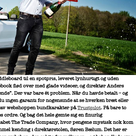
eboard til en spotpris, leveret lynhurtigt og uden
ook flød over med glade videoer, og direktør Anders
de”. Der var bare ét problem. Når du havde betalt – og
 ingen garanti for nogensinde at se hverken bræt eller
 gav webshoppen bundkarakter på
Trustpilot
. På bare to
ordre. Og bag det hele gemte sig en finurlig
kabet The Trade Company, hvor pengene mystisk nok kom
mmel kending i direktørstolen, Søren Bælum. Det her er