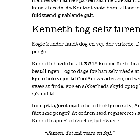
mennesker hamrer på den samme dør samtidig.
konstaterede, da Kontant viste ham tallene: e
fuldstændig rablende galt.
Kenneth tog selv turen
Nogle kunder fandt dog en vej, der virkede. D
penge.
Kenneth havde betalt 3.548 kroner for to bræt
bestillingen – og to dage før han selv nåede at
kørte hele vejen til CoolSnows adresse, en l
svær at finde. For en sikkerheds skyld optog 
gik ind til.
Inde på lageret mødte han direktøren selv, 
fået sine penge? At ordren stod registreret i
Kenneth spurgte hvorfor, lød svaret:
“Jamen, det må være en fejl.”