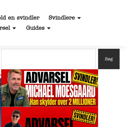
d en svindler
Svindlere
rsel
Guides
Søg
e