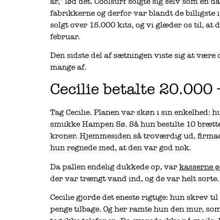
år,” lød det. Coolsurf solgte sig selv som en
fabrikkerne og derfor var blandt de billigste
solgt over 15.000 kits, og vi glæder os til, at 
februar.
Den sidste del af sætningen viste sig at være
mange af.
Cecilie betalte 20.000 
Tag Cecilie. Planen var skøn i sin enkelhed: 
smukke Hampen Sø. Så hun bestilte 10 brætte
kroner. Hjemmesiden så troværdig ud, firma
hun regnede med, at den var god nok.
Da pallen endelig dukkede op, var
kasserne ø
der var trængt vand ind, og de var helt sorte
Cecilie gjorde det eneste rigtige: hun skrev ti
penge tilbage. Og her ramte hun den mur, som 