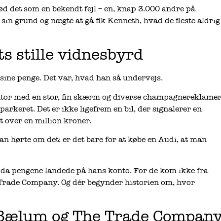
d det som en bekendt fejl – en, knap 3.000 andre på
 sin grund og nægte at gå fik Kenneth, hvad de fleste aldrig
s stille vidnesbyrd
 sine penge. Det var, hvad han så undervejs.
ontor med en stor, fin skærm og diverse champagnereklame
parkeret. Det er ikke ligefrem en bil, der signalerer en
t over en million kroner.
 hørte om det: er det bare for at købe en Audi, at man
, da pengene landede på hans konto. For de kom ikke fra
 Trade Company. Og dér begynder historien om, hvor
n Bælum og The Trade Compan