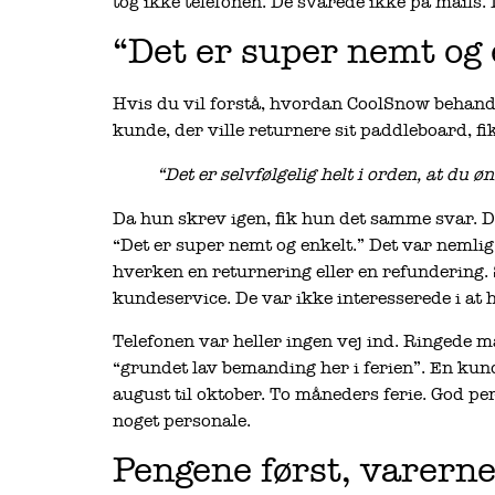
tog ikke telefonen. De svarede ikke på mails. 
“Det er super nemt og 
Hvis du vil forstå, hvordan CoolSnow behand
kunde, der ville returnere sit paddleboard, fik
“Det er selvfølgelig helt i orden, at du ø
Da hun skrev igen, fik hun det samme svar. 
“Det er super nemt og enkelt.” Det var nemlig s
hverken en returnering eller en refundering. 
kundeservice. De var ikke interesserede i at 
Telefonen var heller ingen vej ind. Ringede m
“grundet lav bemanding her i ferien”. En kunde
august til oktober. To måneders ferie. God pe
noget personale.
Pengene først, varerne