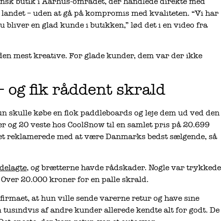
 dansk butik i Aarhus-området, der handlede direkte med
 i landet – uden at gå på kompromis med kvaliteten. “Vi har
du bliver en glad kunde i butikken,” lød det i en video fra
 den mest kreative. For glade kunder, dem var der ikke
– og fik råddent skrald
hun skulle købe en flok paddleboards og leje dem ud ved den
r og 20 veste hos CoolSnow til en samlet pris på 20.699
et reklamerede med at være Danmarks bedst sælgende, så
delagte
, og brætterne havde rådskader. Nogle var trykkede
. Over 20.000 kroner for en palle skrald.
l firmaet, at hun ville sende varerne retur og have sine
tusindvis af andre kunder allerede kendte alt for godt. De