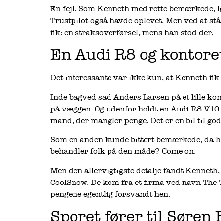
En fejl. Som Kenneth med rette bemærkede, lø
Trustpilot også havde oplevet. Men ved at stå
fik: en straksoverførsel, mens han stod der.
En Audi R8 og kontoret
Det interessante var ikke kun, at Kenneth fik
Inde bagved sad Anders Larsen på et lille k
på væggen. Og udenfor holdt en
Audi R8 V10
mand, der mangler penge. Det er en bil til god
Som en anden kunde bittert bemærkede, da han
behandler folk på den måde? Come on.
Men den allervigtigste detalje fandt Kenneth
CoolSnow. De kom fra et firma ved navn The
pengene egentlig forsvandt hen.
Sporet fører til Søre