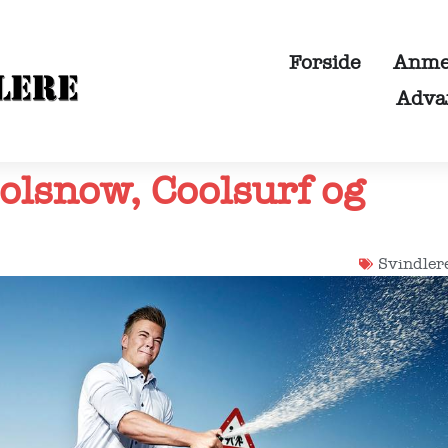
Forside
Anmel
Adva
lsnow, Coolsurf og
Svindler