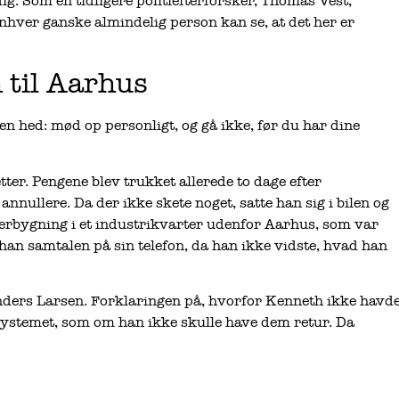
 Som en tidligere politiefterforsker, Thomas Vest,
nhver ganske almindelig person kan se, at det her er
 til Aarhus
en hed: mød op personligt, og gå ikke, før du har dine
ter. Pengene blev trukket allerede to dage efter
 annullere. Da der ikke skete noget, satte han sig i bilen og
agerbygning i et industrikvarter udenfor Aarhus, som var
han samtalen på sin telefon, da han ikke vidste, hvad han
Anders Larsen. Forklaringen på, hvorfor Kenneth ikke havd
 systemet, som om han ikke skulle have dem retur. Da