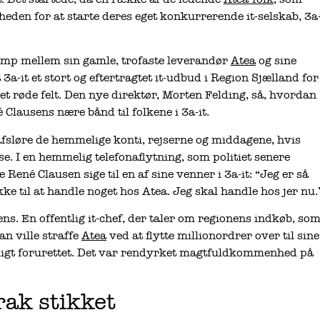
eden for at starte deres eget konkurrerende it-selskab, 3a
amp mellem sin gamle, trofaste leverandør
Atea
og sine
3a-it et stort og eftertragtet it-udbud i Region Sjælland for
 det røde felt. Den nye direktør, Morten Felding, så, hvordan
 Clausens nære bånd til folkene i 3a-it.
afsløre de hemmelige konti, rejserne og middagene, hvis
ase. I en hemmelig telefonaflytning, som politiet senere
René Clausen sige til en af sine venner i 3a-it: “Jeg er så
ke til at handle noget hos Atea. Jeg skal handle hos jer nu.
ens. En offentlig it-chef, der taler om regionens indkøb, so
n ville straffe
Atea
ved at flytte millionordrer over til sine
nligt forurettet. Det var rendyrket magtfuldkommenhed på
rak stikket