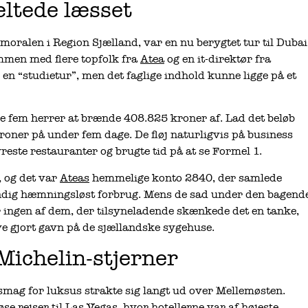
æltede læsset
 moralen i Region Sjælland, var en nu berygtet tur til Dubai
mmen med flere topfolk fra
Atea
og en it-direktør fra
 en “studietur”, men det faglige indhold kunne ligge på et
e de fem herrer at brænde 408.825 kroner af. Lad det beløb
kroner på under fem dage. De fløj naturligvis på business
yreste restauranter og brugte tid på at se Formel 1.
, og det var
Ateas
hemmelige konto 2840, der samlede
ændig hæmningsløst forbrug. Mens de sad under den bagend
 ingen af dem, der tilsyneladende skænkede det en tanke,
ve gjort gavn på de sjællandske sygehuse.
Michelin-stjerner
smag for luksus strakte sig langt ud over Mellemøsten.
 rejser til Las Vegas, hvor hotellerne var af højeste