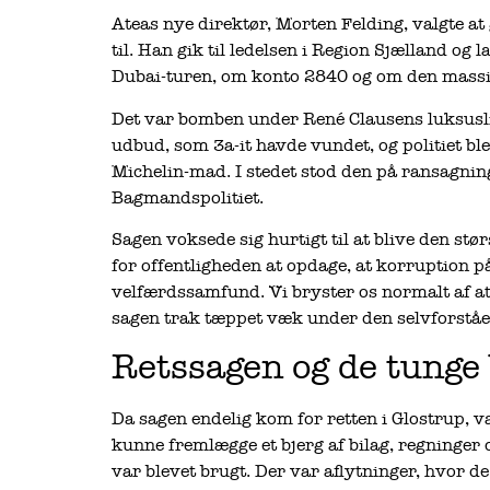
Ateas nye direktør, Morten Felding, valgte a
til. Han gik til ledelsen i Region Sjælland og
Dubai-turen, om konto 2840 og om den massive
Det var bomben under René Clausens luksusli
udbud, som 3a-it havde vundet, og politiet ble
Michelin-mad. I stedet stod den på ransagnin
Bagmandspolitiet.
Sagen voksede sig hurtigt til at blive den st
for offentligheden at opdage, at korruption p
velfærdssamfund. Vi bryster os normalt af at
sagen trak tæppet væk under den selvforståe
Retssagen og de tunge
Da sagen endelig kom for retten i Glostrup,
kunne fremlægge et bjerg af bilag, regninge
var blevet brugt. Der var aflytninger, hvor de 