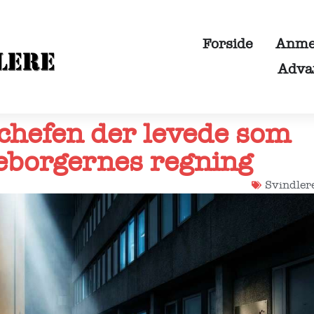
Forside
Anmel
Adva
-chefen der levede som
eborgernes regning
Svindler