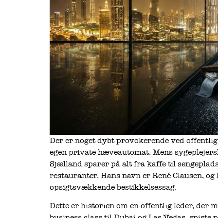
Der er noget dybt provokerende ved offentlig
egen private hæveautomat. Mens sygeplejersk
Sjælland sparer på alt fra kaffe til sengeplads
restauranter. Hans navn er René Clausen, og
opsigtsvækkende bestikkelsessag.
Dette er historien om en offentlig leder, der 
business class til Dubai og Las Vegas, spiste 