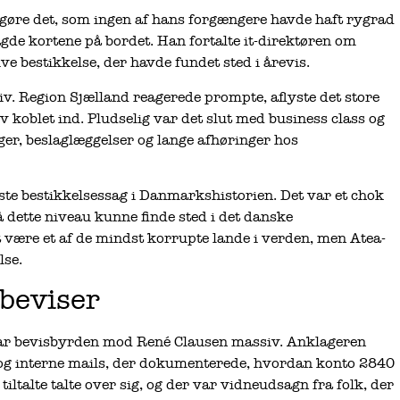
t gøre det, som ingen af hans forgængere havde haft rygrad
 lagde kortene på bordet. Han fortalte it-direktøren om
 bestikkelse, der havde fundet sted i årevis.
v. Region Sjælland reagerede prompte, aflyste det store
v koblet ind. Pludselig var det slut med business class og
ger, beslaglæggelser og lange afhøringer hos
ørste bestikkelsessag i Danmarkshistorien. Det var et chok
å dette niveau kunne finde sted i det danske
 være et af de mindst korrupte lande i verden, men Atea-
lse.
 beviser
 var bevisbyrden mod René Clausen massiv. Anklageren
r og interne mails, der dokumenterede, hvordan konto 2840
tiltalte talte over sig, og der var vidneudsagn fra folk, der