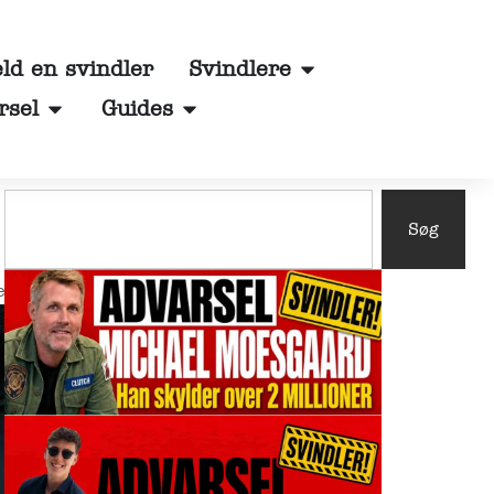
d en svindler
Svindlere
rsel
Guides
Søg
e