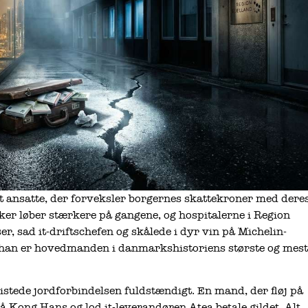
t ansatte, der forveksler borgernes skattekroner med dere
er løber stærkere på gangene, og hospitalerne i Region
er, sad it-driftschefen og skålede i dyr vin på Michelin-
 han er hovedmanden i danmarkshistoriens største og mest
mistede jordforbindelsen fuldstændigt. En mand, der fløj på
på Kong Hans og lod it-leverandøren Atea betale gildet. Alt