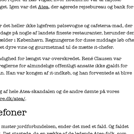
get. Igen var det
Atea
, der agerede rejsebureau og bank for
det heller ikke ligefrem pølsevogne og cafeteria-mad, der
dage på nogle af landets fineste restauranter, herunder de
lder i København. Regningerne for disse middage løb ofte
et dyre vine og gourmetmad til de mætte it-chefer.
ndighed for længst var overskredet. René Clausen var
reglerne for almindelige offentligt ansatte ikke gjaldt for
. Han var kongen af it-indkøb, og han forventede at blive
 af hele Atea-skandalen og de andre dømte på vores
ere.dk/atea/
.
efoner
 mister jordforbindelsen, ender det med et fald. Og faldet
t. Det startede, da en række af de ledende
Atea-folk
, som