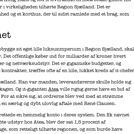
i virkeligheden tilhørte Region Sjælland. Det er
d og et korthus, der til sidst ramlede med et brag, som
et
bygge sit eget lille luksusimperium i Region Sjælland, skal
. Det offentlige køber ind for milliarder af kroner hvert
er og netværksudstyr. Det er gigantiske budgetter, og
ntrakter, træffes ofte af en lille, lukket kreds af it-chefer
Sjælland. Han var manden, leverandørerne skulle holde sig
 kagen. Og it-giganten
Atea
ville rigtig gerne have en bid af
. For at sikre sig, at ordrerne blev ved med at strømme
a
en særlig og dybt ulovlig aftale med René Clausen.
oprettede en hemmelig konto i deres system. Den fik navnet
e udstyr hos Atea, blev der sat 1,5 procent af
e, som retteligt tilhørte regionen, og som burde have