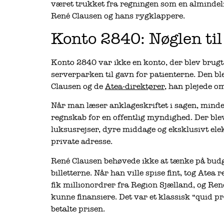
været trukket fra regningen som en almindeli
René Clausen og hans rygklappere.
Konto 2840: Nøglen til 
Konto 2840 var ikke en konto, der blev brugt 
serverparken til gavn for patienterne. Den bl
Clausen og de
Atea-direktører
, han plejede 
Når man læser anklageskriftet i sagen, minde
regnskab for en offentlig myndighed. Der ble
luksusrejser, dyre middage og eksklusivt ele
private adresse.
René Clausen behøvede ikke at tænke på budget
billetterne. Når han ville spise fint, tog Ate
fik millionordrer fra Region Sjælland, og René 
kunne finansiere. Det var et klassisk “quid p
betalte prisen.