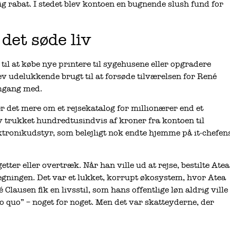
g rabat. I stedet blev kontoen en bugnende slush fund for
det søde liv
til at købe nye printere til sygehusene eller opgradere
ev udelukkende brugt til at forsøde tilværelsen for René
omgang med.
r det mere om et rejsekatalog for millionærer end et
v trukket hundredtusindvis af kroner fra kontoen til
ktronikudstyr, som belejligt nok endte hjemme på it-chefen
ter eller overtræk. Når han ville ud at rejse, bestilte Atea
a regningen. Det var et lukket, korrupt økosystem, hvor Atea
Clausen fik en livsstil, som hans offentlige løn aldrig ville
ro quo” – noget for noget. Men det var skatteyderne, der