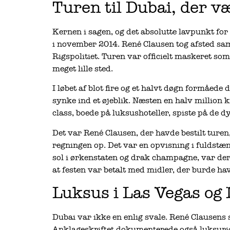
Turen til Dubai, der v
Kernen i sagen, og det absolutte lavpunkt for
i november 2014. René Clausen tog afsted sa
Rigspolitiet. Turen var officielt maskeret som
meget lille sted.
I løbet af blot fire og et halvt døgn formåed
synke ind et øjeblik. Næsten en halv million 
class, boede på luksushoteller, spiste på de d
Det var René Clausen, der havde bestilt turen
regningen op. Det var en opvisning i fuldst
sol i ørkenstaten og drak champagne, var der
at festen var betalt med midler, der burde ha
Luksus i Las Vegas og 
Dubai var ikke en enlig svale. René Clausens 
Anklageskriftet dokumenterede også luksuriøse