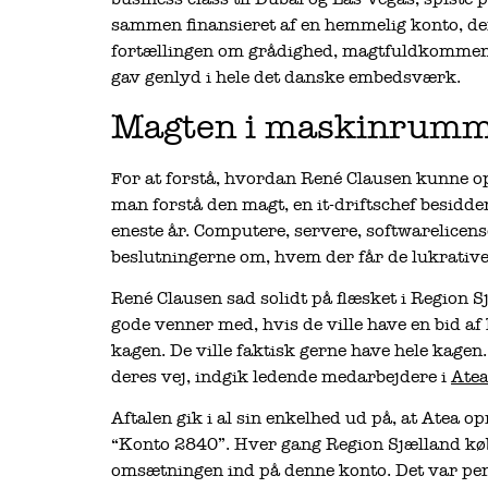
sammen finansieret af en hemmelig konto, der 
fortællingen om grådighed, magtfuldkommenhe
gav genlyd i hele det danske embedsværk.
Magten i maskinrumm
For at forstå, hvordan René Clausen kunne op
man forstå den magt, en it-driftschef besidder
eneste år. Computere, servere, softwarelicens
beslutningerne om, hvem der får de lukrative ko
René Clausen sad solidt på flæsket i Region 
gode venner med, hvis de ville have en bid af
kagen. De ville faktisk gerne have hele kagen
deres vej, indgik ledende medarbejdere i
Ate
Aftalen gik i al sin enkelhed ud på, at Atea 
“Konto 2840”. Hver gang Region Sjælland købt
omsætningen ind på denne konto. Det var peng