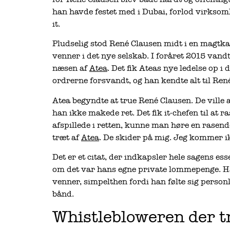
han havde festet med i Dubai, forlod virksomh
it.
Pludselig stod René Clausen midt i en magtk
venner i det nye selskab. I foråret 2015 vandt 
næsen af
Atea
. Det fik Ateas nye ledelse op i
ordrerne forsvandt, og han kendte alt til René
Atea begyndte at true René Clausen. De ville 
han ikke makede ret. Det fik it-chefen til at r
afspillede i retten, kunne man høre en rasende 
træt af
Atea
. De skider på mig. Jeg kommer ik
Det er et citat, der indkapsler hele sagens ess
om det var hans egne private lommepenge. Ha
venner, simpelthen fordi han følte sig perso
bånd.
Whistlebloweren der t