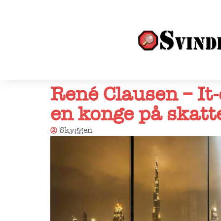
René Clausen – It
en konge på skatt
Skyggen