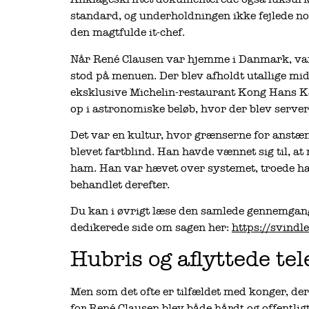
standard, og underholdningen ikke fejlede no
den magtfulde it-chef.
Når René Clausen var hjemme i Danmark, var 
stod på menuen. Der blev afholdt utallige mid
eksklusive Michelin-restaurant Kong Hans Kæ
op i astronomiske beløb, hvor der blev server
Det var en kultur, hvor grænserne for anstæ
blevet fartblind. Han havde vænnet sig til, at 
ham. Han var hævet over systemet, troede han
behandlet derefter.
Du kan i øvrigt læse den samlede gennemgang
dedikerede side om sagen her:
https://svindl
Hubris og aflyttede tel
Men som det ofte er tilfældet med konger, der
for René Clausen blev både hårdt og offentlig