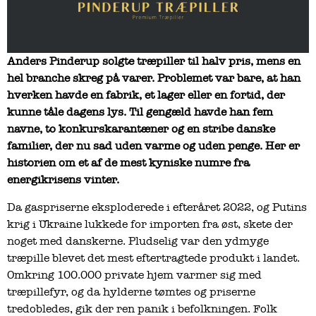
Anders Pinderup solgte træpiller til halv pris, mens en
hel branche skreg på varer. Problemet var bare, at han
hverken havde en fabrik, et lager eller en fortid, der
kunne tåle dagens lys. Til gengæld havde han fem
navne, to konkurskarantæner og en stribe danske
familier, der nu sad uden varme og uden penge. Her er
historien om et af de mest kyniske numre fra
energikrisens vinter.
Da gaspriserne eksploderede i efteråret 2022, og Putins
krig i Ukraine lukkede for importen fra øst, skete der
noget med danskerne. Pludselig var den ydmyge
træpille blevet det mest eftertragtede produkt i landet.
Omkring 100.000 private hjem varmer sig med
træpillefyr, og da hylderne tømtes og priserne
tredobledes, gik der ren panik i befolkningen. Folk