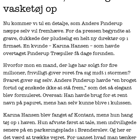
vasketøj op
Nu kommer vi til en detalje, som Anders Pinderup
næppe selv vil fremhæve. For da pressen begyndte at
grave, dukkede der pludselig en helt ny direktør op i
firmaet. En kvinde – Karina Hansen – som havde
overtaget Pinderup Træpiller få dage forinden.
Hvorfor mon en mand, der lige har solgt for fire
millioner, frivilligt giver roret fra sig midt i stormen?
Svaret giver sig selv. Anders Pinderup havde “en broget
fortid og ønskede ikke at stå frem,” som det så elegant
blev formuleret. Oversat: Han havde brug for et rent
navn på papiret, mens han selv kunne blive i kulissen.
Karina Hansen blev fanget af Kontant, mens hun hang
tøj op i haven. Hun afviste først at tale, men indvilligede
senere på en parkeringsplads i Brønderslev. Og her er
det værd at trække vejret. For uanset hvad man tænker