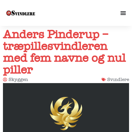
Anders Pinderup –
træpillesvindleren
med fem navne og nul
piller
Skyggen
Svindlere