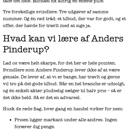
tabe det hele. Michael fik aldrig en eneste pille.
Tre forskellige svindlere. Tre udgaver af samme
nummer. Og én rød tråd: et tilbud, der var for godt, og et
offer, der havde for travlt med at sige ja.
Hvad kan vi lære af Anders
Pinderup?
Lad os være helt skarpe, for det her er hele pointen.
Svindlere som Anders Pinderup lever ikke af at være
geniale. De lever af, at vi er bange, har travlt og gerne
vil tro på det gode tilbud. Når en hel branche er udsolgt,
og én enkelt aktør pludselig sælger til halv pris – så er
det ikke held. Så er det en advarsel.
Husk de røde flag, hver gang en handel virker for nem:
Prisen ligger markant under alle andres. Ingen
forærer dig penge.