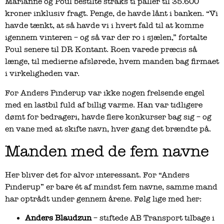
Marianne og Poul bestilte straks ti paller til 35.600
kroner inklusiv fragt. Penge, de havde lånt i banken. “Vi
havde tænkt, at så havde vi i hvert fald til at komme
igennem vinteren – og så var der ro i sjælen,” fortalte
Poul senere til DR Kontant. Roen varede præcis så
længe, til medierne afslørede, hvem manden bag firmaet
i virkeligheden var.
For Anders Pinderup var ikke nogen frelsende engel
med en lastbil fuld af billig varme. Han var tidligere
dømt for bedrageri, havde flere konkurser bag sig – og
en vane med at skifte navn, hver gang det brændte på.
Manden med de fem navne
Her bliver det for alvor interessant. For “Anders
Pinderup” er bare ét af mindst fem navne, samme mand
har optrådt under gennem årene. Følg lige med her:
Anders Blaudzun
– stiftede AB Transport tilbage i