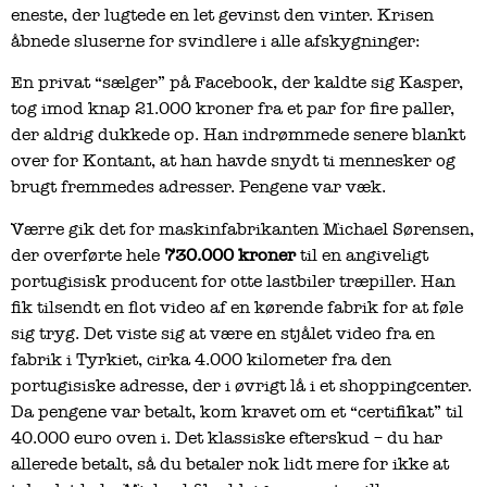
eneste, der lugtede en let gevinst den vinter. Krisen
åbnede sluserne for svindlere i alle afskygninger:
En privat “sælger” på Facebook, der kaldte sig Kasper,
tog imod knap 21.000 kroner fra et par for fire paller,
der aldrig dukkede op. Han indrømmede senere blankt
over for Kontant, at han havde snydt ti mennesker og
brugt fremmedes adresser. Pengene var væk.
Værre gik det for maskinfabrikanten Michael Sørensen,
der overførte hele
730.000 kroner
til en angiveligt
portugisisk producent for otte lastbiler træpiller. Han
fik tilsendt en flot video af en kørende fabrik for at føle
sig tryg. Det viste sig at være en stjålet video fra en
fabrik i Tyrkiet, cirka 4.000 kilometer fra den
portugisiske adresse, der i øvrigt lå i et shoppingcenter.
Da pengene var betalt, kom kravet om et “certifikat” til
40.000 euro oven i. Det klassiske efterskud – du har
allerede betalt, så du betaler nok lidt mere for ikke at