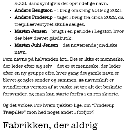
2008. Sandsynligvis det oprindelige navn.
Anders Bengtson
– i brug omkring 2019 og 2021.
Anders Pinderup
– taget i brug fra cirka 2022, da
træpilleeventyret skulle sælges.
Martin Jensen
– brugt i en periode i Løgstør, hvor
der blev drevet gårdbutik.
Martin Juhl Jensen
– det nuværende juridiske
navn.
Fem navne på halvanden årti. Det er ikke et menneske,
der leder efter sig selv – det er et menneske, der leder
efter en ny gruppe ofre, hver gang det gamle navn er
blevet googlet sønder og sammen. Et navneskift er
svindlerens version af at vaske sit tøj: alt det beskidte
forsvinder, og man kan starte forfra i en ren skjorte.
Og det virker. For hvem tjekker lige, om “Pinderup
Træpiller” mon hed noget andet i forfjor?
Fabrikken, der aldrig