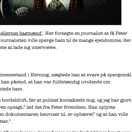
dellernes bagmænd’
. Her forsøgte en journalist at få Peter
Journalisten ville spørge ham til de mange ejendomme, der
ste at lade sig interviewe.
messestand i Herning, nægtede han at svare på spørgsmål
or han påstod, at han var fuldstændig uvidende om
aktede ham.
ordeldrift, før at politiet kontaktede mig, og jeg har gjort
jeren opsagt,” lød det fra Peter Svendsen. Han oplyste
m dokumentaren henviser til, er ophævet” og at han ville
tter.”