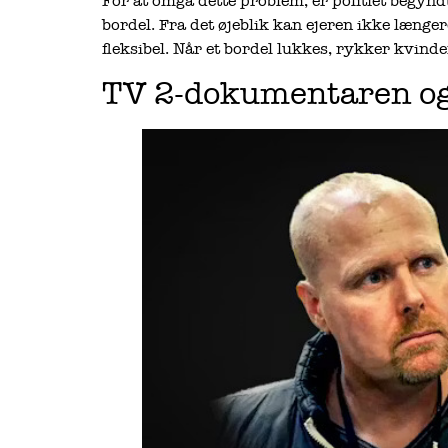
For at omgå dette problem, er politiet begyndt
bordel. Fra det øjeblik kan ejeren ikke længe
fleksibel. Når et bordel lukkes, rykker kvind
TV 2-dokumentaren og