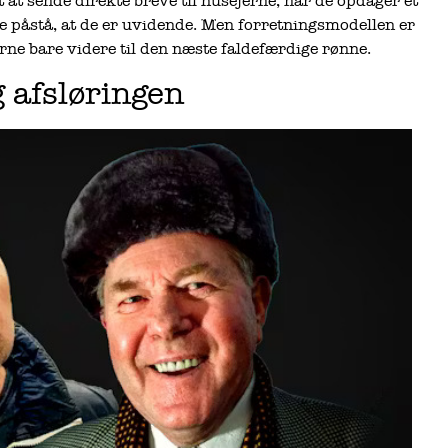
 at sende direkte breve til husejerne, når de opdager et
re påstå, at de er uvidende. Men forretningsmodellen er
erne bare videre til den næste faldefærdige rønne.
 afsløringen