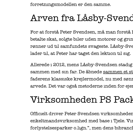
forretningsmodellen er den samme.
Arven fra Låsby-Sven
For at forstå Peter Svendsen, må man forstå 
betalte skat, solgte biler uden motorer og 
rønner ud til samfundets svageste. Låsby-Sve
lader til, at Peter har taget den lektion til sig.
Allerede i 2012, mens Låsby-Svendsen stadig 
sammen med sin far. De åbnede
sammen et st
faderens klassiske krejlermodel, nu med søn
arvede. Det var også metoderne inden for ej
Virksomheden PS Pack
Officielt driver Peter Svendsen virksomhede
enkeltmandsvirksomhed med base i Tjele. Vi
forlystelsesparker o.lign.”, men dens bibranc