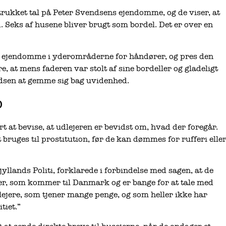
trukket tal på Peter Svendsens ejendomme, og de viser, at
 Seks af husene bliver brugt som bordel. Det er over en
b ejendomme i yderområderne for håndører, og pres den
, at mens faderen var stolt af sine bordeller og gladeligt
ndsen at gemme sig bag uvidenhed.
p
rt at bevise, at udlejeren er bevidst om, hvad der foregår.
 bruges til prostitution, før de kan dømmes for rufferi elle
yllands Politi, forklarede i forbindelse med sagen, at de
r, som kommer til Danmark og er bange for at tale med
dlejere, som tjener mange penge, og som heller ikke har
tiet.”