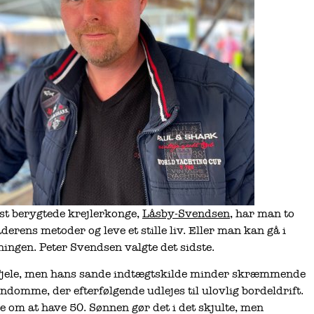
t berygtede krejlerkonge,
Låsby-Svendsen
, har man to
erens metoder og leve et stille liv. Eller man kan gå i
ingen. Peter Svendsen valgte det sidste.
Tjele, men hans sande indtægtskilde minder skræmmende
domme, der efterfølgende udlejes til ulovlig bordeldrift.
e om at have 50. Sønnen gør det i det skjulte, men