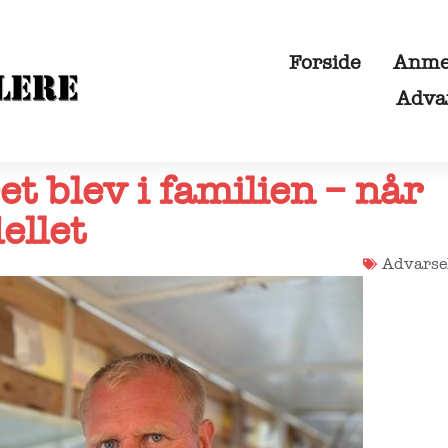
Forside
Anmel
Adva
t blev i familien – når
ellet
Advarse