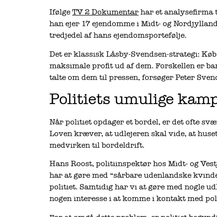
Ifølge
TV 2 Dokumentar
har et analysefirma 
han ejer 17 ejendomme i Midt- og Nordjylland.
tredjedel af hans ejendomsportefølje.
Det er klassisk Låsby-Svendsen-strategi: Kø
maksimale profit ud af dem. Forskellen er bare
talte om dem til pressen, forsøger Peter Sve
Politiets umulige kam
Når politiet opdager et bordel, er det ofte svæ
Loven kræver, at udlejeren skal vide, at huset
medvirken til bordeldrift.
Hans Roost, politiinspektør hos Midt- og Vestj
har at gøre med “sårbare udenlandske kvinde
politiet. Samtidig har vi at gøre med nogle u
nogen interesse i at komme i kontakt med poli