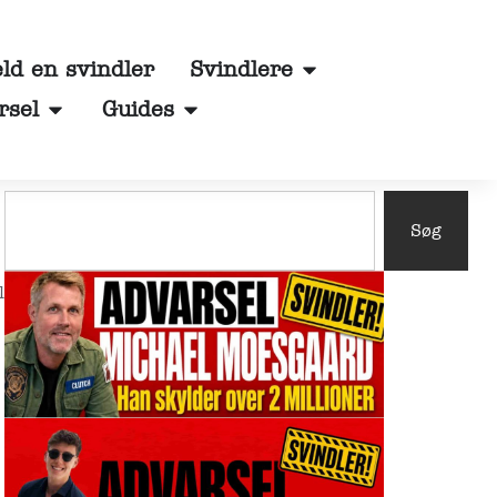
d en svindler
Svindlere
rsel
Guides
Søg
l