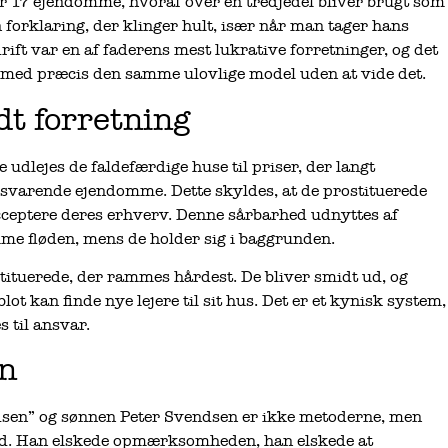
jer 17 ejendomme, hvoraf over en tredjedel bliver brugt som
en forklaring, der klinger hult, især når man tager hans
drift var en af faderens mest lukrative forretninger, og det
dt med præcis den samme ulovlige model uden at vide det.
dt forretning
 udlejes de faldefærdige huse til priser, der langt
lsvarende ejendomme. Dette skyldes, at de prostituerede
 acceptere deres erhverv. Denne sårbarhed udnyttes af
 fløden, mens de holder sig i baggrunden.
rostituerede, der rammes hårdest. De bliver smidt ud, og
ot kan finde nye lejere til sit hus. Det er et kynisk system,
s til ansvar.
øn
dsen” og sønnen Peter Svendsen er ikke metoderne, men
d. Han elskede opmærksomheden, han elskede at