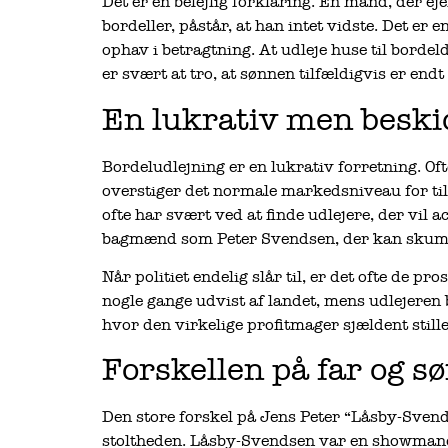
Det er en belejlig forklaring. En mand, der e
bordeller, påstår, at han intet vidste. Det er 
ophav i betragtning. At udleje huse til bordel
er svært at tro, at sønnen tilfældigvis er en
En lukrativ men beski
Bordeludlejning er en lukrativ forretning. Ofte
overstiger det normale markedsniveau for ti
ofte har svært ved at finde udlejere, der vil
bagmænd som Peter Svendsen, der kan skumme
Når politiet endelig slår til, er det ofte de p
nogle gange udvist af landet, mens udlejeren bl
hvor den virkelige profitmager sjældent stille
Forskellen på far og s
Den store forskel på Jens Peter “Låsby-Sven
stoltheden. Låsby-Svendsen var en showman