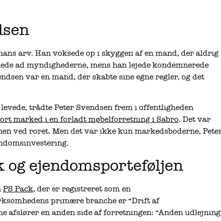
dsen
hans arv. Han voksede op i skyggen af en mand, der aldrig
grinede ad myndighederne, mens han lejede kondemnerede
ndsen var en mand, der skabte sine egne regler, og det
levede, trådte Peter Svendsen frem i offentligheden
ort marked i en forladt møbelforretning i Sabro
. Det var
nen ved roret. Men det var ikke kun markedsboderne, Pete
endomsinvestering.
 og ejendomsporteføljen
n
PS Pack
, der er registreret som en
rksomhedens primære branche er “Drift af
he afslører en anden side af forretningen: “Anden udlejning