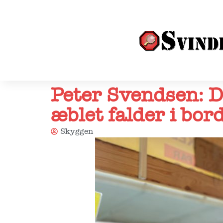
Peter Svendsen: De
æblet falder i bord
Skyggen