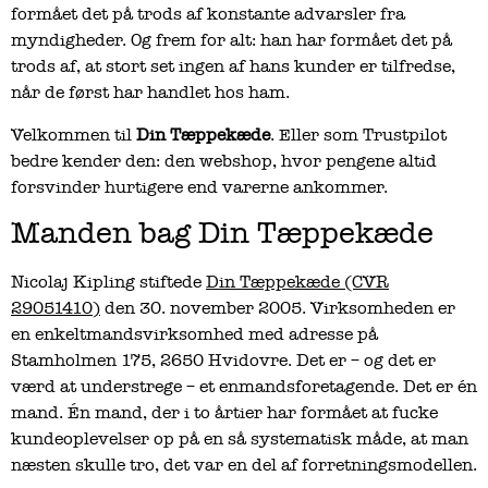
formået det på trods af konstante advarsler fra
myndigheder. Og frem for alt: han har formået det på
trods af, at stort set ingen af hans kunder er tilfredse,
når de først har handlet hos ham.
Velkommen til
Din Tæppekæde
. Eller som Trustpilot
bedre kender den: den webshop, hvor pengene altid
forsvinder hurtigere end varerne ankommer.
Manden bag Din Tæppekæde
Nicolaj Kipling stiftede
Din Tæppekæde (CVR
29051410)
den 30. november 2005. Virksomheden er
en enkeltmandsvirksomhed med adresse på
Stamholmen 175, 2650 Hvidovre. Det er – og det er
værd at understrege – et enmandsforetagende. Det er én
mand. Én mand, der i to årtier har formået at fucke
kundeoplevelser op på en så systematisk måde, at man
næsten skulle tro, det var en del af forretningsmodellen.