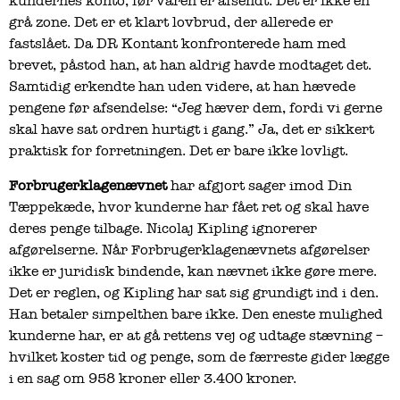
kundernes konto, før varen er afsendt. Det er ikke en
grå zone. Det er et klart lovbrud, der allerede er
fastslået. Da DR Kontant konfronterede ham med
brevet, påstod han, at han aldrig havde modtaget det.
Samtidig erkendte han uden videre, at han hævede
pengene før afsendelse: “Jeg hæver dem, fordi vi gerne
skal have sat ordren hurtigt i gang.” Ja, det er sikkert
praktisk for forretningen. Det er bare ikke lovligt.
Forbrugerklagenævnet
har afgjort sager imod Din
Tæppekæde, hvor kunderne har fået ret og skal have
deres penge tilbage. Nicolaj Kipling ignorerer
afgørelserne. Når Forbrugerklagenævnets afgørelser
ikke er juridisk bindende, kan nævnet ikke gøre mere.
Det er reglen, og Kipling har sat sig grundigt ind i den.
Han betaler simpelthen bare ikke. Den eneste mulighed
kunderne har, er at gå rettens vej og udtage stævning –
hvilket koster tid og penge, som de færreste gider lægge
i en sag om 958 kroner eller 3.400 kroner.