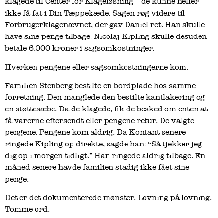
klagede til Center for Klageløsning – de kunne heller
ikke få fat i Din Tæppekæde. Sagen røg videre til
Forbrugerklagenævnet, der gav Daniel ret. Han skulle
have sine penge tilbage. Nicolaj Kipling skulle desuden
betale 6.000 kroner i sagsomkostninger.
Hverken pengene eller sagsomkostningerne kom.
Familien Stenberg bestilte en bordplade hos samme
forretning. Den manglede den bestilte kantlakering og
en støttesæbe. Da de klagede, fik de besked om enten at
få varerne eftersendt eller pengene retur. De valgte
pengene. Pengene kom aldrig. Da Kontant senere
ringede Kipling op direkte, sagde han: “Så tjekker jeg
dig op i morgen tidligt.” Han ringede aldrig tilbage. En
måned senere havde familien stadig ikke fået sine
penge.
Det er det dokumenterede mønster. Lovning på lovning.
Tomme ord.