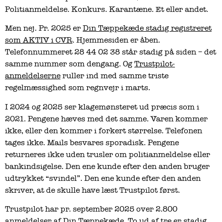
Politianmeldelse. Konkurs. Karantæne. Et eller andet.
Men nej. Pr. 2025 er
Din Tæppekæde stadig registreret
som AKTIV i CVR
. Hjemmesiden er åben.
Telefonnummeret 28 44 02 38 står stadig på siden – det
samme nummer som dengang. Og
Trustpilot-
anmeldelserne
ruller ind med samme triste
regelmæssighed som regnvejr i marts.
I 2024 og 2025 ser klagemønsteret ud præcis som i
2021. Pengene hæves med det samme. Varen kommer
ikke, eller den kommer i forkert størrelse. Telefonen
tages ikke. Mails besvares sporadisk. Pengene
returneres ikke uden trusler om politianmeldelse eller
bankindsigelse. Den ene kunde efter den anden bruger
udtrykket “svindel”. Den ene kunde efter den anden
skriver, at de skulle have læst Trustpilot først.
Trustpilot har pr. september 2025 over 2.800
anmeldelser af Din Tæppekæde. To ud af tre er stadig