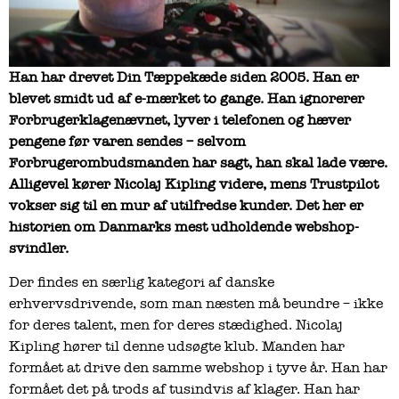
Han har drevet Din Tæppekæde siden 2005. Han er
blevet smidt ud af e-mærket to gange. Han ignorerer
Forbrugerklagenævnet, lyver i telefonen og hæver
pengene før varen sendes – selvom
Forbrugerombudsmanden har sagt, han skal lade være.
Alligevel kører Nicolaj Kipling videre, mens Trustpilot
vokser sig til en mur af utilfredse kunder. Det her er
historien om Danmarks mest udholdende webshop-
svindler.
Der findes en særlig kategori af danske
erhvervsdrivende, som man næsten må beundre – ikke
for deres talent, men for deres stædighed. Nicolaj
Kipling hører til denne udsøgte klub. Manden har
formået at drive den samme webshop i tyve år. Han har
formået det på trods af tusindvis af klager. Han har