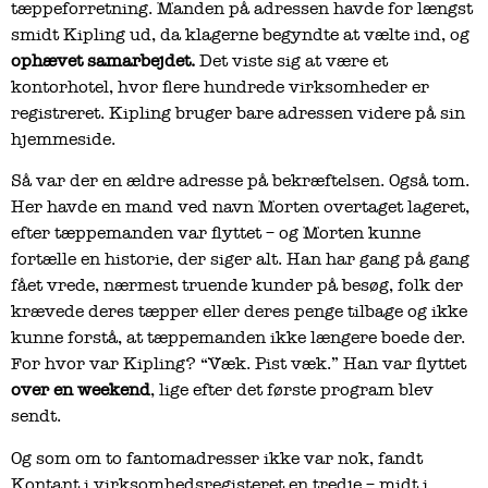
tæppeforretning. Manden på adressen havde for længst
smidt Kipling ud, da klagerne begyndte at vælte ind, og
ophævet samarbejdet.
Det viste sig at være et
kontorhotel, hvor flere hundrede virksomheder er
registreret. Kipling bruger bare adressen videre på sin
hjemmeside.
Så var der en ældre adresse på bekræftelsen. Også tom.
Her havde en mand ved navn Morten overtaget lageret,
efter tæppemanden var flyttet – og Morten kunne
fortælle en historie, der siger alt. Han har gang på gang
fået vrede, nærmest truende kunder på besøg, folk der
krævede deres tæpper eller deres penge tilbage og ikke
kunne forstå, at tæppemanden ikke længere boede der.
For hvor var Kipling? “Væk. Pist væk.” Han var flyttet
over en weekend
, lige efter det første program blev
sendt.
Og som om to fantomadresser ikke var nok, fandt
Kontant i virksomhedsregisteret en tredje – midt i