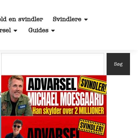
d en svindler
Svindlere
rsel
Guides
Søg
l