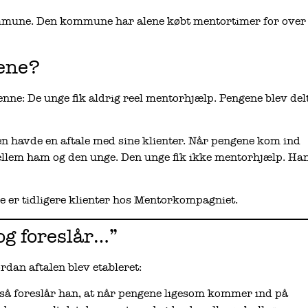
ommune. Den kommune har alene købt mentortimer for over
gene?
nne: De unge fik aldrig reel mentorhjælp. Pengene blev del
en havde en aftale med sine klienter. Når pengene kom ind
ellem ham og den unge. Den unge fik ikke mentorhjælp. Ha
 er tidligere klienter hos Mentorkompagniet.
og foreslår…”
dan aftalen blev etableret:
 så foreslår han, at når pengene ligesom kommer ind på