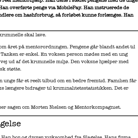
 reel mentorhjælp. Han delte i stedet pengene med de unge
 Han overførte penge via MobilePay. Han instruerede de
dlere om hashforbrug, så forløbet kunne forlænges. Han
riminelle skal lave.
om året på mentorordningen. Pengene går blandt andet til
g. Tanken er enkel. En voksen person mødes med en ung
vej ud af det kriminelle miljø. Den voksne hjælper med
k støtte.
 unge får et reelt tilbud om en bedre fremtid. Familien får
e længere bidrager til kriminalitetsstatistikken. Det er
ser sagen om Morten Nielsen og Mentorkompagniet.
gelse
 Han bor og driver virksomhed fra Slagelse. Hans firma