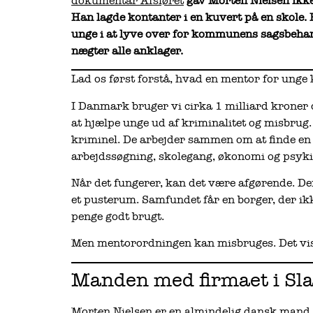
dokumentar Afsløret
gav Morten Nielsen ikke
Han lagde kontanter i en kuvert på en skole.
unge i at lyve over for kommunens sagsbehan
nægter alle anklager.
Lad os først forstå, hvad en mentor for unge k
I Danmark bruger vi cirka 1 milliard kroner 
at hjælpe unge ud af kriminalitet og misbru
kriminel. De arbejder sammen om at finde en 
arbejdssøgning, skolegang, økonomi og psykis
Når det fungerer, kan det være afgørende. Den
et pusterum. Samfundet får en borger, der ikk
penge godt brugt.
Men mentorordningen kan misbruges. Det vi
Manden med firmaet i Sla
Morten Nielsen er en almindelig dansk mand.