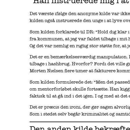
“Han instruerede mig i at
Det værste ifølge den anonyme kilde var ikke 
kilden også instruerede den unge i at lyve 
Som kilden forklarede til DR: “Hold dig klar i
fra kommunen, at jeg var faldet tilbage i mit
Og det var nemlig en rigtig stor støtte for, at
Det er en bemærkelsesværdig manipulation. 
tilbage i hashbrug. Hvorfor? Fordi det ville g
Morten Nielsen flere timer at fakturere kom
Som kilden formulerede det: “Men det passede 
om mentorforløbet skulle fortsætte. Han kigge
faktisk til at gå ind i det igen. I og med at det
Det er præcis den ironi, der gør sagen alvorli
Som i stedet selv begår kriminalitet og samti
Den anden kilde bekræft