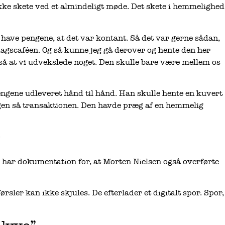
kke skete ved et almindeligt møde. Det skete i hemmelighed
e have pengene, at det var kontant. Så det var gerne sådan,
dagscaféen. Og så kunne jeg gå derover og hente den her
så at vi udvekslede noget. Den skulle bare være mellem os
pengene udleveret hånd til hånd. Han skulle hente en kuvert
ngen så transaktionen. Den havde præg af en hemmelig
R har dokumentation for, at Morten Nielsen også overførte
rsler kan ikke skjules. De efterlader et digitalt spor. Spor,