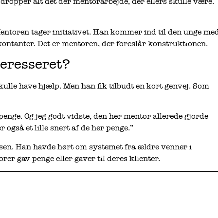
 dropper alt det der mentorarbejde, der ellers skulle være.
ntoren tager initiativet. Han kommer ind til den unge me
 kontanter. Det er mentoren, der foreslår konstruktionen.
eresseret?
kulle have hjælp. Men han fik tilbudt en kort genvej. Som
 penge. Og jeg godt vidste, den her mentor allerede gjorde
 også et lille snert af de her penge.”
lsen. Han havde hørt om systemet fra ældre venner i
rer gav penge eller gaver til deres klienter.