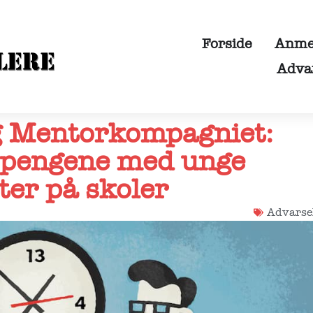
Forside
Anmel
Adva
g Mentorkompagniet:
 pengene med unge
ter på skoler
Advarse