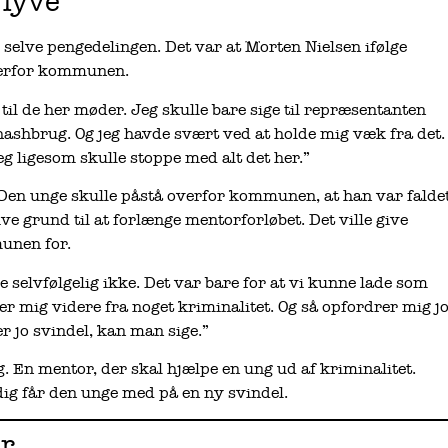
 lyve”
selve pengedelingen. Det var at Morten Nielsen ifølge
overfor kommunen.
 til de her møder. Jeg skulle bare sige til repræsentanten
 hashbrug. Og jeg havde svært ved at holde mig væk fra det.
 jeg ligesom skulle stoppe med alt det her.”
Den unge skulle påstå overfor kommunen, at han var falde
ive grund til at forlænge mentorforløbet. Det ville give
munen for.
selvfølgelig ikke. Det var bare for at vi kunne lade som
r mig videre fra noget kriminalitet. Og så opfordrer mig j
 er jo svindel, kan man sige.”
g. En mentor, der skal hjælpe en ung ud af kriminalitet.
dig får den unge med på en ny svindel.
er