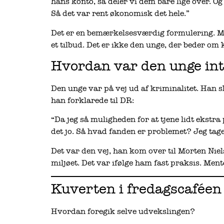
hans konto, så deler vi dem bare lige over. Og
Så det var rent økonomisk det hele.”
Det er en bemærkelsesværdig formulering. Me
et tilbud. Det er ikke den unge, der beder om
Hvordan var den unge int
Den unge var på vej ud af kriminalitet. Han s
han forklarede til DR:
“Da jeg så muligheden for at tjene lidt ekstra
det jo. Så hvad fanden er problemet? Jeg tager
Det var den vej, han kom over til Morten Nie
miljøet. Det var ifølge ham fast praksis. Mento
Kuverten i fredagscaféen
Hvordan foregik selve udvekslingen?