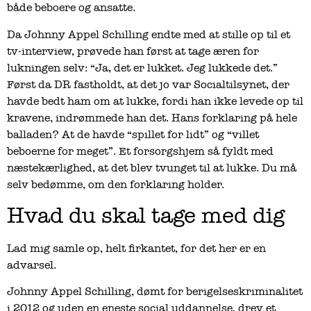
både beboere og ansatte.
Da Johnny Appel Schilling endte med at stille op til et
tv-interview, prøvede han først at tage æren for
lukningen selv: “Ja, det er lukket. Jeg lukkede det.”
Først da DR fastholdt, at det jo var Socialtilsynet, der
havde bedt ham om at lukke, fordi han ikke levede op til
kravene, indrømmede han det. Hans forklaring på hele
balladen? At de havde “spillet for lidt” og “villet
beboerne for meget”. Et forsorgshjem så fyldt med
næstekærlighed, at det blev tvunget til at lukke. Du må
selv bedømme, om den forklaring holder.
Hvad du skal tage med dig
Lad mig samle op, helt firkantet, for det her er en
advarsel.
Johnny Appel Schilling, dømt for berigelseskriminalitet
i 2012 og uden en eneste social uddannelse, drev et