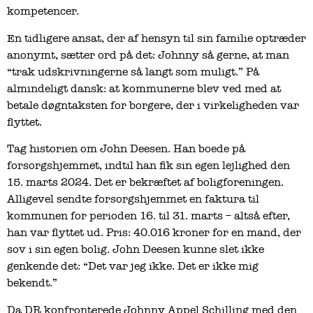
kompetencer.
En tidligere ansat, der af hensyn til sin familie optræder
anonymt, sætter ord på det: Johnny så gerne, at man
“trak udskrivningerne så langt som muligt.” På
almindeligt dansk: at kommunerne blev ved med at
betale døgntaksten for borgere, der i virkeligheden var
flyttet.
Tag historien om John Deesen. Han boede på
forsorgshjemmet, indtil han fik sin egen lejlighed den
15. marts 2024. Det er bekræftet af boligforeningen.
Alligevel sendte forsorgshjemmet en faktura til
kommunen for perioden 16. til 31. marts – altså efter,
han var flyttet ud. Pris: 40.016 kroner for en mand, der
sov i sin egen bolig. John Deesen kunne slet ikke
genkende det: “Det var jeg ikke. Det er ikke mig
bekendt.”
Da DR konfronterede Johnny Appel Schilling med den