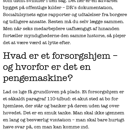
som dømt svindler i den sag. Det her er en advarsel
bygget på offentlige kilder – DR’s dokumentation,
Socialtilsynets egne rapporter og udtalelser fra borgere
og tidligere ansatte. Resten må du selv lægge sammen.
Men når seks medarbejdere uafhængigt af hinanden
fortæller myndighederne den samme historie, så plejer
det at være værd at lytte efter.
Hvad er et forsorgshjem –
og hvorfor er det en
pengemaskine?
Lad os lige få grundloven på plads. Et forsorgshjem er
et såkaldt paragraf 110-tilbud: et akut sted at bo for
hjemløse, der står og banker på døren uden tag over
hovedet. Det er en smuk tanke. Man skal ikke igennem
en lang og besværlig visitation – man skal bare hurtigt
have svar på, om man kan komme ind.