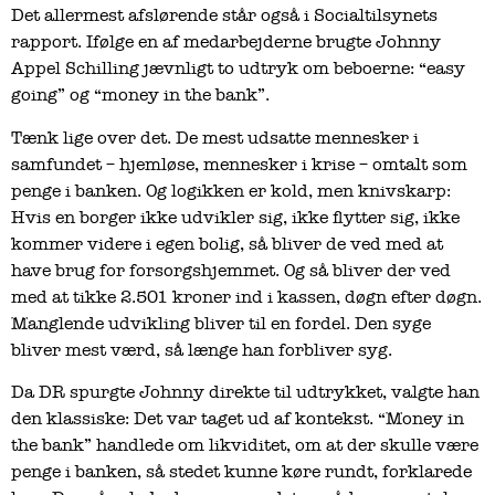
Det allermest afslørende står også i Socialtilsynets
rapport. Ifølge en af medarbejderne brugte Johnny
Appel Schilling jævnligt to udtryk om beboerne: “easy
going” og “money in the bank”.
Tænk lige over det. De mest udsatte mennesker i
samfundet – hjemløse, mennesker i krise – omtalt som
penge i banken. Og logikken er kold, men knivskarp:
Hvis en borger ikke udvikler sig, ikke flytter sig, ikke
kommer videre i egen bolig, så bliver de ved med at
have brug for forsorgshjemmet. Og så bliver der ved
med at tikke 2.501 kroner ind i kassen, døgn efter døgn.
Manglende udvikling bliver til en fordel. Den syge
bliver mest værd, så længe han forbliver syg.
Da DR spurgte Johnny direkte til udtrykket, valgte han
den klassiske: Det var taget ud af kontekst. “Money in
the bank” handlede om likviditet, om at der skulle være
penge i banken, så stedet kunne køre rundt, forklarede