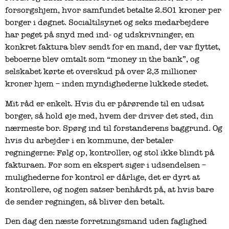
forsorgshjem, hvor samfundet betalte 2.501 kroner per
borger i døgnet. Socialtilsynet og seks medarbejdere
har peget på snyd med ind- og udskrivninger, en
konkret faktura blev sendt for en mand, der var flyttet,
beboerne blev omtalt som “money in the bank”, og
selskabet kørte et overskud på over 2,3 millioner
kroner hjem – inden myndighederne lukkede stedet.
Mit råd er enkelt. Hvis du er pårørende til en udsat
borger, så hold øje med, hvem der driver det sted, din
nærmeste bor. Spørg ind til forstanderens baggrund. Og
hvis du arbejder i en kommune, der betaler
regningerne: Følg op, kontroller, og stol ikke blindt på
fakturaen. For som en ekspert siger i udsendelsen –
mulighederne for kontrol er dårlige, det er dyrt at
kontrollere, og nogen satser benhårdt på, at hvis bare
de sender regningen, så bliver den betalt.
Den dag den næste forretningsmand uden faglighed