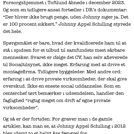
Forsorgshjemmet i Toftlund åbnede i december 2023.
Og som en tidligere ansat fortæller i DR’s dokumentar:
“Der bliver ikke brugt penge, uden Johnny siger ja. Det
er 100 procent sikkert.” Johnny Appel Schilling styrede
det hele.
Spørgsmålet er bare, hvad der kvalificerede ham til at
stå i spidsen for et tilbud til samfundets mest sårbare
mennesker. Svaret er ifølge det CV, han selv afleverede
til Socialtilsynet, ikke meget. Erfaring med at drive et
montagefirma. Tidligere byggeleder. Med andre ord:
erfaring i at drive private virksomheder, der skal give
overskud. Ikke en eneste social uddannelse. Som en
centerchef tørt bemærker i udsendelsen, handler den
faglighed “rigtig meget om drift af egne private
virksomheder”.
Og så er der fortiden. For graver man i de gamle
artikler, kan man se, at Johnny Appel Schilling i 2012
blev idømt to et halvt års fængsel for