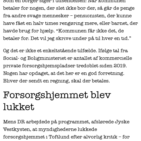
Som en borger siger i udsendelsen: Når kommunen
betaler for nogen, der slet ikke bor der, så går de penge
fra andre svage mennesker – pensionisten, der kunne
have fået en halv times rengøring mere, eller barnet, der
havde brug for hjælp. “Kommunen får ikke det, de
betaler for. Det vil jeg skrive under på til hver en tid.”
Og det er ikke et enkeltstående tilfælde. Ifølge tal fra
Social- og Boligministeriet er antallet af kommercielle
private forsorgshjemspladser tredoblet siden 2019.
Nogen har opdaget, at det her er en god forretning.
Bliver der sendt en regning, skal der betales.
Forsorgshjemmet blev
lukket
Mens DR arbejdede på programmet, afslørede Jyske
Vestkysten, at myndighederne lukkede
forsorgshjemmet i Toftlund efter alvorlig kritik – for