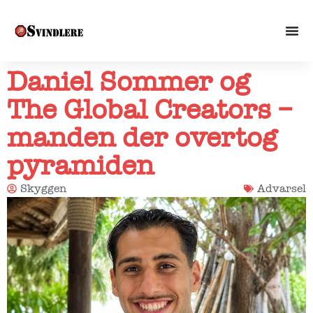
Daniel Sommer og
The Global Creators –
manden der overtog
pyramiden
Skyggen
Advarsel