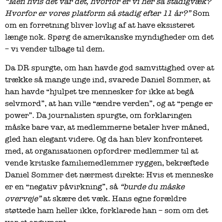
“Men hvis det var det, hvorfor er vi her så stadigvæk?
Hvorfor er vores platform så stadig efter 11 år?”
Som
om en forretning bliver lovlig af at have eksisteret
længe nok. Spørg de amerikanske myndigheder om det
– vi vender tilbage til dem.
Da DR spurgte, om han havde god samvittighed over at
trække så mange unge ind, svarede Daniel Sommer, at
han havde “hjulpet tre mennesker for ikke at begå
selvmord”, at han ville “ændre verden”, og at “penge er
power”. Da journalisten spurgte, om forklaringen
måske bare var, at medlemmerne betaler hver måned,
gled han elegant videre. Og da han blev konfronteret
med, at organisationen opfordrer medlemmer til at
vende kritiske familiemedlemmer ryggen, bekræftede
Daniel Sommer det nærmest direkte: Hvis et menneske
er en “negativ påvirkning”, så
“burde du måske
overveje”
at skære det væk. Hans egne forældre
støttede ham heller ikke, forklarede han – som om det