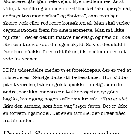
Mønsteret går igen hele vejen. Nye medlemmer får at
vide, at familie og venner, der stiller kritiske spørgsmål,
er “negative mennesker” og “haters”, som man bør
skære væk eller reducere kontakten til. Man skal vælge
organisationen frem for sine nærmeste. Man må ikke
“quitte” – det er det ultimative nederlag, og hvis du ikke
får resultater, er det din egen skyld. Selv et dødsfald i
familien må ikke fjerne dit fokus, fik medlemmerne at
vide fra scenen.
I DR’s udsendelse møder vi et forældrepar, der er ved at
miste deres 19-årige datter til fællesskabet. Hun sidder
på sit værelse, taler engelsk-spækket hurtigt som de
andre, ser ikke længere sin tvillingesøster, og går i
baglås, hver gang nogen stiller sig kritisk.
“Hun er slet
ikke den samme, som hun var,”
siger faren. Det er ikke
en forretningsmodel. Det er en familie, der bliver flået
fra hinanden.