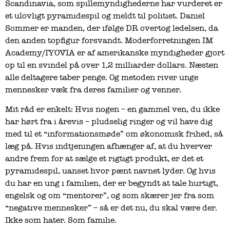
Scandinavia, som spillemyndighederne har vurderet er
et ulovligt pyramidespil og meldt til politiet. Daniel
Sommer er manden, der ifølge DR overtog ledelsen, da
den anden topfigur forsvandt. Moderforretningen IM
Academy/IYOVIA er af amerikanske myndigheder gjort
op til en svindel på over 1,2 milliarder dollars. Næsten
alle deltagere taber penge. Og metoden river unge
mennesker væk fra deres familier og venner.
Mit råd er enkelt: Hvis nogen – en gammel ven, du ikke
har hørt fra i årevis – pludselig ringer og vil have dig
med til et “informationsmøde” om økonomisk frihed, så
læg på. Hvis indtjeningen afhænger af, at du hverver
andre frem for at sælge et rigtigt produkt, er det et
pyramidespil, uanset hvor pænt navnet lyder. Og hvis
du har en ung i familien, der er begyndt at tale hurtigt,
engelsk og om “mentorer”, og som skærer jer fra som
“negative mennesker” – så er det nu, du skal være der.
Ikke som hater. Som familie.