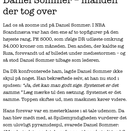
Daniel Sommer – manden
der tog over
Lad os så zoome ind på Daniel Sommer. I NBA
Scandinavia var han den ene af to topfigurer på den
højeste rang, PE 5000, som ifølge DR udløste omkring
34.000 kroner om måneden. Den anden, der kaldte sig
Riza, forsvandt ud af billedet under mediestormen – og
så stod Daniel Sommer tilbage som lederen.
Da DR konfronterede ham, lagde Daniel Sommer ikke
skjul på noget. Han bekræftede selv, at han nu stod i
spidsen:
“Ja, det kan man godt sige. Systemet er det
samme.”
Læg mærke til den sætning. Systemet er det
samme. Toppen skiftes ud, men maskinen kører videre.
Hans forsvar var en mesterklasse i at tale udenom. Da
han blev mødt med, at Spillemyndigheden vurderer det
som ulovligt pyramidespil, svarede Daniel Sommer: