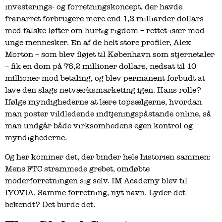
investerings- og forretningskoncept, der havde
franarret forbrugere mere end 1,2 milliarder dollars
med falske løfter om hurtig rigdom – rettet især mod
unge mennesker. En af de helt store profiler, Alex
Morton – som blev fløjet til København som stjernetaler
– fik en dom på 76,2 millioner dollars, nedsat til 10
millioner mod betaling, og blev permanent forbudt at
lave den slags netværksmarketing igen. Hans rolle?
Ifølge myndighederne at lære topsælgerne, hvordan
man poster vildledende indtjeningspåstande online, så
man undgår både virksomhedens egen kontrol og
myndighederne.
Og her kommer det, der binder hele historien sammen:
Mens FTC strammede grebet, omdøbte
moderforretningen sig selv. IM Academy blev til
IYOVIA. Samme forretning, nyt navn. Lyder det
bekendt? Det burde det.