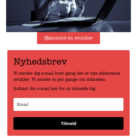
Anmeld en svindler
Nyhedsbrev
Vi sender dig e-mail hver gang der er nye afslørende
artikler. Vi sender et par gange om måneden.
Indtast din e-mail her for at tilmelde dig:
Tilmeld