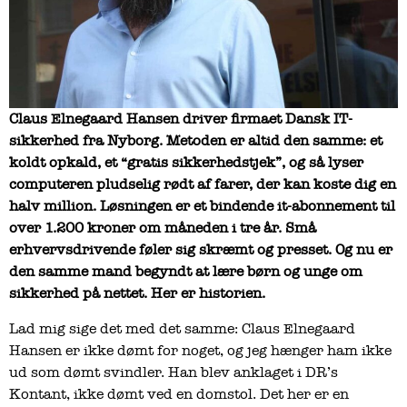
Claus Elnegaard Hansen driver firmaet Dansk IT-
sikkerhed fra Nyborg. Metoden er altid den samme: et
koldt opkald, et “gratis sikkerhedstjek”, og så lyser
computeren pludselig rødt af farer, der kan koste dig en
halv million. Løsningen er et bindende it-abonnement til
over 1.200 kroner om måneden i tre år. Små
erhvervsdrivende føler sig skræmt og presset. Og nu er
den samme mand begyndt at lære børn og unge om
sikkerhed på nettet. Her er historien.
Lad mig sige det med det samme: Claus Elnegaard
Hansen er ikke dømt for noget, og jeg hænger ham ikke
ud som dømt svindler. Han blev anklaget i DR’s
Kontant, ikke dømt ved en domstol. Det her er en