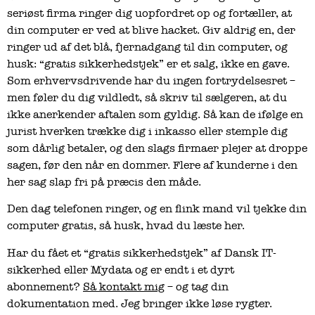
seriøst firma ringer dig uopfordret op og fortæller, at
din computer er ved at blive hacket. Giv aldrig en, der
ringer ud af det blå, fjernadgang til din computer, og
husk: “gratis sikkerhedstjek” er et salg, ikke en gave.
Som erhvervsdrivende har du ingen fortrydelsesret –
men føler du dig vildledt, så skriv til sælgeren, at du
ikke anerkender aftalen som gyldig. Så kan de ifølge en
jurist hverken trække dig i inkasso eller stemple dig
som dårlig betaler, og den slags firmaer plejer at droppe
sagen, før den når en dommer. Flere af kunderne i den
her sag slap fri på præcis den måde.
Den dag telefonen ringer, og en flink mand vil tjekke din
computer gratis, så husk, hvad du læste her.
Har du fået et “gratis sikkerhedstjek” af Dansk IT-
sikkerhed eller Mydata og er endt i et dyrt
abonnement?
Så kontakt mig
– og tag din
dokumentation med. Jeg bringer ikke løse rygter.