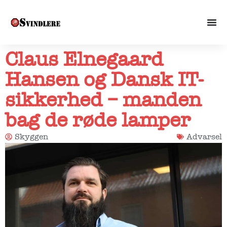
Claus Elnegaard
Hansen og Dansk IT-
sikkerhed – manden
bag de røde lamper
Skyggen
Advarsel