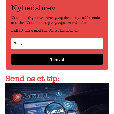
Nyhedsbrev
Vi sender dig e-mail hver gang der er nye afslørende
artikler. Vi sender et par gange om måneden.
Indtast din e-mail her for at tilmelde dig:
Tilmeld
Send os et tip: