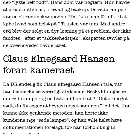
der “lyste helt rødt”. Hans dom var nøgtern: Hun havde
allerede antivirus, firewall og backup. De røde lamper
var en skræmmekampagne. “Det kan man få folk til at
købe hvad som helst på.” Truslen var tom. Med andre
ord blev der solgt en dyr løsning på et problem, der ikke
fandtes – efter et “sikkerhedstjek”, eksperten tvivler på,
de overhovedet havde lavet.
Claus Elnegaard Hansen
foran kameraet
Da DR endelig fik Claus Elnegaard Hansen i tale, var
han bemærkelsesværdigt afvisende. Beskyldningerne
om røde lamper og en halv million i tab? “Det er meget
sødt, du forsøger at brygge noget sammen,” lød det. Han
kunne ikke genkende metoden, han hørte ikke
kunderne sige “røde lamper”, og han ville helst have
dokumentationen forelagt, før han forholdt sig til