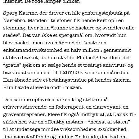
internet. De røde lamper blinker.
Spørg Katrine, der driver en lille genbrugstøjbutik på
Nørrebro. Manden i telefonen fik hende kørt op i en
stemning, hvor hun “kunne se hackere og svindlere alle
steder”. Det var ikke et spørgsmål om, hvorvidt hun
blev hacket, men hvornår – og det koster en
enkeltmandsvirksomhed en halv million i gennemsnit
at blive hacket, fik hun at vide. Pludselig handlede det
“gratis” tjek om at sælge hende et treårigt antivirus- og
backup-abonnement til 1.267,50 kroner om måneden.
Han åbnede selv et betalingsvindue på hendes skærm.
Hun havde allerede ondt i maven.
Den samme oplevelse har en lang stribe små
erhvervsdrivende: en fodterapeut, en clairvoyant, en
graveentreprenør. Flere fik også indtryk af, at Dansk IT-
sikkerhed var en offentlig instans – “nedsat af staten”
til at undersøge mindre virksomheders it-sikkerhed,
finansieret af fonde og midler. En kunde, der bad om