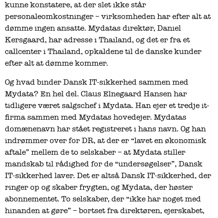
kunne konstatere, at der slet ikke står
personaleomkostninger – virksomheden har efter alt at
dømme ingen ansatte. Mydatas direktør, Daniel
Kersgaard, har adresse i Thailand, og det er fra et
callcenter i Thailand, opkaldene til de danske kunder
efter alt at dømme kommer.
Og hvad binder Dansk IT-sikkerhed sammen med
Mydata? En hel del. Claus Elnegaard Hansen har
tidligere været salgschef i Mydata. Han ejer et tredje it-
firma sammen med Mydatas hovedejer. Mydatas
domænenavn har stået registreret i hans navn. Og han
indrømmer over for DR, at der er “lavet en økonomisk
aftale” mellem de to selskaber – at Mydata stiller
mandskab til rådighed for de “undersøgelser”, Dansk
IT-sikkerhed laver. Det er altså Dansk IT-sikkerhed, der
ringer op og skaber frygten, og Mydata, der høster
abonnementet. To selskaber, der “ikke har noget med
hinanden at gøre” – bortset fra direktøren, ejerskabet,