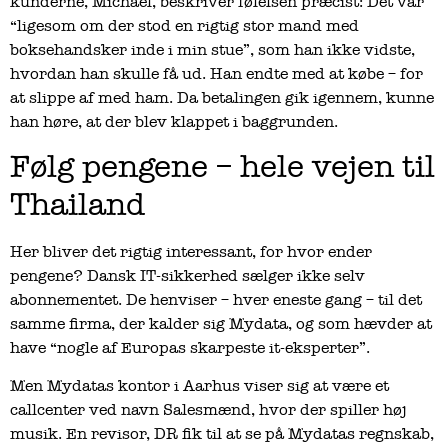
kunderne, Michael, beskriver følelsen præcist: Det var
“ligesom om der stod en rigtig stor mand med
boksehandsker inde i min stue”, som han ikke vidste,
hvordan han skulle få ud. Han endte med at købe – for
at slippe af med ham. Da betalingen gik igennem, kunne
han høre, at der blev klappet i baggrunden.
Følg pengene – hele vejen til
Thailand
Her bliver det rigtig interessant, for hvor ender
pengene? Dansk IT-sikkerhed sælger ikke selv
abonnementet. De henviser – hver eneste gang – til det
samme firma, der kalder sig Mydata, og som hævder at
have “nogle af Europas skarpeste it-eksperter”.
Men Mydatas kontor i Aarhus viser sig at være et
callcenter ved navn Salesmænd, hvor der spiller høj
musik. En revisor, DR fik til at se på Mydatas regnskab,