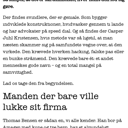
gøre.
Der findes svindlere, der er geniale. Som bygger
indviklede konstruktioner, hvidvasker gennem ti lande
og har advokater på speed dial. Og så findes der Casper
Juhl Kristensen, hvis metode var så ligetil, at man
næsten skammer sig på samfundets vegne over, at den
virkede. Den krævede hverken hacking, falske pas eller
en bunke stråmænd. Den krævede bare ét: et andet
menneskes gode navn – og en total mangel på
samvittighed.
Lad os tage den fra begyndelsen.
Manden der bare ville
lukke sit firma
Thomas Bensen er sådan en, vi alle kender. Han bor på
Amager med kone og tre børn, har et almindeligt