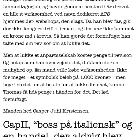
lønmodtagerjob, og havde gennem næsten ti år drevet
en lille it-virksomhed ved navn dedikeret APS –
hjemmesider, webshops, den slags. Da han blev far, gik
der ikke længere drift i firmaet, og der var ikke kommet
en krone ind i årevis. Så han gjorde det fornuftige: han
talte med sin revisor om at lukke det.
Men at lukke et anpartsselskab koster penge til revisor.
Og netop som han overvejede det, dukkede der en
mulighed op. En mand ville købe virksomheden. Ikke
for meget – et symbolsk beløb på 1.000 kroner – men
hey: i stedet for at betale for at lukke firmaet, kunne
Thomas få lidt penge i hånden for det. Det lød
fornuftigt.
Manden hed Casper Juhl Kristensen.
CapII, “boss på italiensk” og
en handel, der aldrig blev