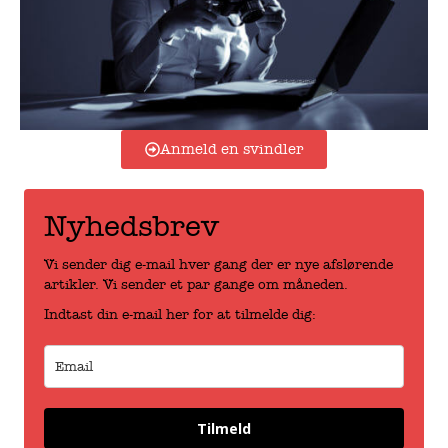
Anmeld en svindler
Nyhedsbrev
Vi sender dig e-mail hver gang der er nye afslørende
artikler. Vi sender et par gange om måneden.
Indtast din e-mail her for at tilmelde dig:
Tilmeld