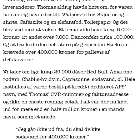
leverandører, Thomas aldrig havde hørt om, for varer,
han aldrig havde bestilt. Vådservietter. Skjorter og t-
shirts. Cafészilte og en elefantfod. Toiletpapir. Og det
blev ved med at vokse. Et firma ville have knap 8.000
kroner. Et andet over 7.000. Danconfekt cirka 100.000.
Og så bankede den helt store på: grossisten Hørkram
krævede over 400.000 kroner for pallevis af
drikkevarer.
Vi taler om lige knap 29.000 dåser Red Bull. Amarone-
rødvin. Chablis-hvidvin. Caprisonne, sodavand, øl. Hele
lastbillæs af varer, bestilt på kredit i dedikeret APS’
navn, med Thomas’ CVR-nummer og fakturaadresse –
og ikke en eneste regning betalt. I alt var der nu købt
ind for mere end en halv million kroner i en mands
navn, som intet anede.
“Jeg går ikke ud fra, du skal drikke
sodavand for 400.000 kroner.”