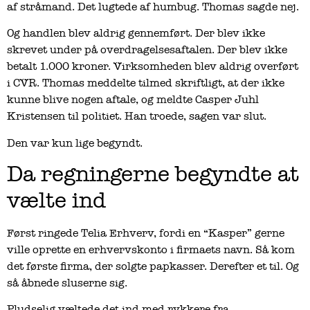
af stråmand. Det lugtede af humbug. Thomas sagde nej.
Og handlen blev aldrig gennemført. Der blev ikke
skrevet under på overdragelsesaftalen. Der blev ikke
betalt 1.000 kroner. Virksomheden blev aldrig overført
i CVR. Thomas meddelte tilmed skriftligt, at der ikke
kunne blive nogen aftale, og meldte Casper Juhl
Kristensen til politiet. Han troede, sagen var slut.
Den var kun lige begyndt.
Da regningerne begyndte at
vælte ind
Først ringede Telia Erhverv, fordi en “Kasper” gerne
ville oprette en erhvervskonto i firmaets navn. Så kom
det første firma, der solgte papkasser. Derefter et til. Og
så åbnede sluserne sig.
Pludselig væltede det ind med rykkere fra