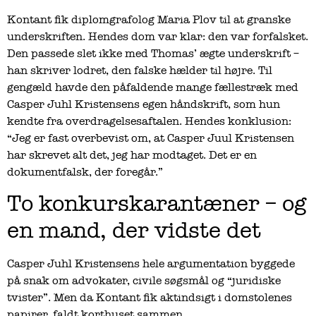
Kontant fik diplomgrafolog Maria Plov til at granske
underskriften. Hendes dom var klar: den var forfalsket.
Den passede slet ikke med Thomas’ ægte underskrift –
han skriver lodret, den falske hælder til højre. Til
gengæld havde den påfaldende mange fællestræk med
Casper Juhl Kristensens egen håndskrift, som hun
kendte fra overdragelsesaftalen. Hendes konklusion:
“Jeg er fast overbevist om, at Casper Juul Kristensen
har skrevet alt det, jeg har modtaget. Det er en
dokumentfalsk, der foregår.”
To konkurskarantæner – og
en mand, der vidste det
Casper Juhl Kristensens hele argumentation byggede
på snak om advokater, civile søgsmål og “juridiske
tvister”. Men da Kontant fik aktindsigt i domstolenes
papirer, faldt korthuset sammen.