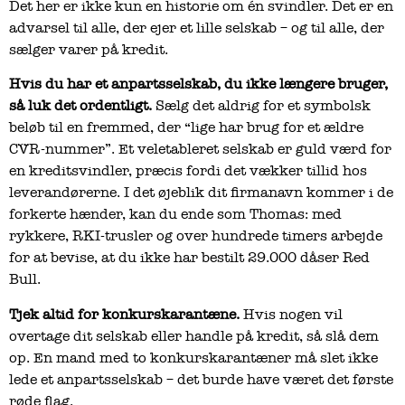
Det her er ikke kun en historie om én svindler. Det er en
advarsel til alle, der ejer et lille selskab – og til alle, der
sælger varer på kredit.
Hvis du har et anpartsselskab, du ikke længere bruger,
så luk det ordentligt.
Sælg det aldrig for et symbolsk
beløb til en fremmed, der “lige har brug for et ældre
CVR-nummer”. Et veletableret selskab er guld værd for
en kreditsvindler, præcis fordi det vækker tillid hos
leverandørerne. I det øjeblik dit firmanavn kommer i de
forkerte hænder, kan du ende som Thomas: med
rykkere, RKI-trusler og over hundrede timers arbejde
for at bevise, at du ikke har bestilt 29.000 dåser Red
Bull.
Tjek altid for konkurskarantæne.
Hvis nogen vil
overtage dit selskab eller handle på kredit, så slå dem
op. En mand med to konkurskarantæner må slet ikke
lede et anpartsselskab – det burde have været det første
røde flag.