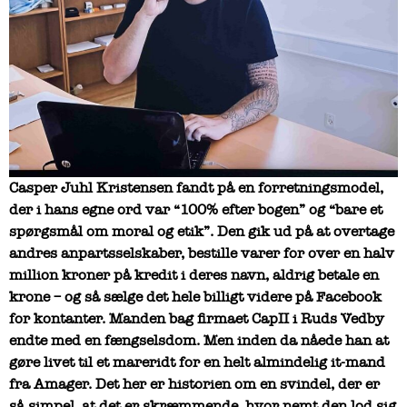
Casper Juhl Kristensen fandt på en forretningsmodel,
der i hans egne ord var “100% efter bogen” og “bare et
spørgsmål om moral og etik”. Den gik ud på at overtage
andres anpartsselskaber, bestille varer for over en halv
million kroner på kredit i deres navn, aldrig betale en
krone – og så sælge det hele billigt videre på Facebook
for kontanter. Manden bag firmaet CapII i Ruds Vedby
endte med en fængselsdom. Men inden da nåede han at
gøre livet til et mareridt for en helt almindelig it-mand
fra Amager. Det her er historien om en svindel, der er
så simpel, at det er skræmmende, hvor nemt den lod sig