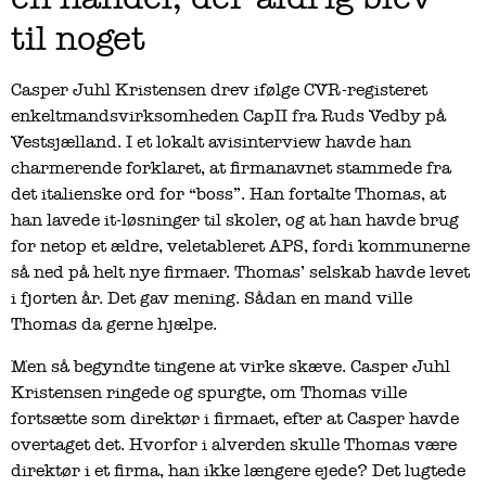
til noget
Casper Juhl Kristensen drev ifølge CVR-registeret
enkeltmandsvirksomheden CapII fra Ruds Vedby på
Vestsjælland. I et lokalt avisinterview havde han
charmerende forklaret, at firmanavnet stammede fra
det italienske ord for “boss”. Han fortalte Thomas, at
han lavede it-løsninger til skoler, og at han havde brug
for netop et ældre, veletableret APS, fordi kommunerne
så ned på helt nye firmaer. Thomas’ selskab havde levet
i fjorten år. Det gav mening. Sådan en mand ville
Thomas da gerne hjælpe.
Men så begyndte tingene at virke skæve. Casper Juhl
Kristensen ringede og spurgte, om Thomas ville
fortsætte som direktør i firmaet, efter at Casper havde
overtaget det. Hvorfor i alverden skulle Thomas være
direktør i et firma, han ikke længere ejede? Det lugtede