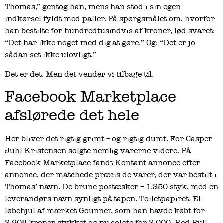
Thomas,” gentog han, mens han stod i sin egen
indkørsel fyldt med paller. På spørgsmålet om, hvorfor
han bestilte for hundredtusindvis af kroner, lød svaret:
“Det har ikke noget med dig at gøre.” Og: “Det er jo
sådan set ikke ulovligt.”
Det er det. Men det vender vi tilbage til.
Facebook Marketplace
afslørede det hele
Her bliver det rigtig grimt – og rigtig dumt. For Casper
Juhl Kristensen solgte nemlig varerne videre. På
Facebook Marketplace fandt Kontant annonce efter
annonce, der matchede præcis de varer, der var bestilt i
Thomas’ navn. De brune postæsker – 1.250 styk, med en
leverandørs navn synligt på tapen. Toiletpapiret. El-
løbehjul af mærket Gounner, som han havde købt for
2.908 kroner stykket og nu solgte for 2.000. Red Bull,