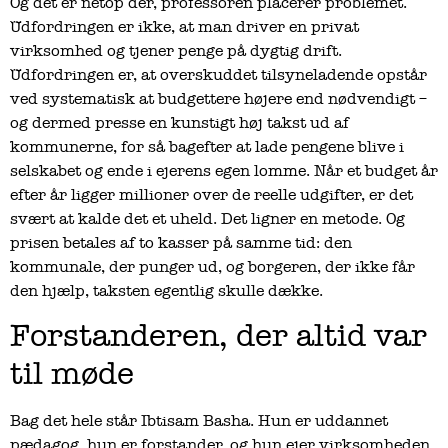
Og det er netop dér, professoren placerer problemet.
Udfordringen er ikke, at man driver en privat
virksomhed og tjener penge på dygtig drift.
Udfordringen er, at overskuddet tilsyneladende opstår
ved systematisk at budgettere højere end nødvendigt –
og dermed presse en kunstigt høj takst ud af
kommunerne, for så bagefter at lade pengene blive i
selskabet og ende i ejerens egen lomme. Når et budget år
efter år ligger millioner over de reelle udgifter, er det
svært at kalde det et uheld. Det ligner en metode. Og
prisen betales af to kasser på samme tid: den
kommunale, der punger ud, og borgeren, der ikke får
den hjælp, taksten egentlig skulle dække.
Forstanderen, der altid var
til møde
Bag det hele står Ibtisam Basha. Hun er uddannet
pædagog, hun er forstander, og hun ejer virksomheden