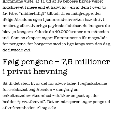
Kommune viste, at 11 ud af 13 beboere havde været
indskrevet i mere end et halvt år – én af dem i over to
år. På et “midlertidigt” tilbud, til en målgruppe, der
ifølge Absalons egen hjemmeside hverken har aktivt
misbrug eller alvorlige psykiske lidelser. Jo længere de
blev, jo længere tikkede de 40.000 kroner om måneden
ind. Som en ekspert siger: Kommunerne fik meget lidt
for pengene, for borgerne stod jo lige langt som den dag,
de flyttede ind.
Følg pengene – 7,5 millioner
i privat hævning
Så til det sted, hvor det for alvor taler. I regnskaberne
for selskabet bag Absalon – dengang en
enkeltmandsvirksomhed – dukker en post op, der
hedder “privathævet”. Det er, når ejeren tager penge ud
af virksomheden til sig selv.