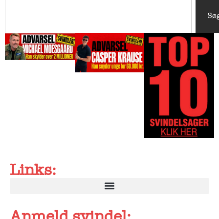
Sø
Links:
Anmeld svindel: