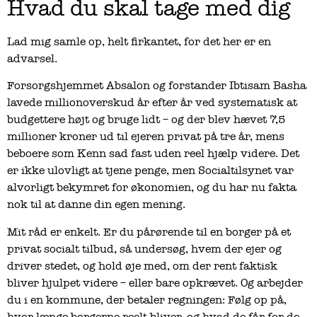
Hvad du skal tage med dig
Lad mig samle op, helt firkantet, for det her er en
advarsel.
Forsorgshjemmet Absalon og forstander Ibtisam Basha
lavede millionoverskud år efter år ved systematisk at
budgettere højt og bruge lidt – og der blev hævet 7,5
millioner kroner ud til ejeren privat på tre år, mens
beboere som Kenn sad fast uden reel hjælp videre. Det
er ikke ulovligt at tjene penge, men Socialtilsynet var
alvorligt bekymret for økonomien, og du har nu fakta
nok til at danne din egen mening.
Mit råd er enkelt. Er du pårørende til en borger på et
privat socialt tilbud, så undersøg, hvem der ejer og
driver stedet, og hold øje med, om der rent faktisk
bliver hjulpet videre – eller bare opkrævet. Og arbejder
du i en kommune, der betaler regningen: Følg op på,
hvor længe borgerne reelt bliver, og hvad de får for de